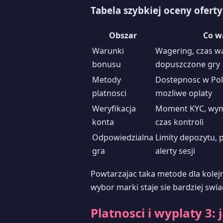
Tabela szybkiej oceny oferty
Obszar
Co w
Warunki
Wagering, czas wa
bonusu
dopuszczone gry
Metody
Dostepnosc w Polsce
platnosci
mozliwe oplaty
Weryfikacja
Moment KYC, wym
konta
czas kontroli
Odpowiedzialna
Limity depozytu, 
gra
alerty sesji
Powtarzajac taka metode dla kolej
wybor marki staje sie bardziej swi
Platnosci i wyplaty 3: