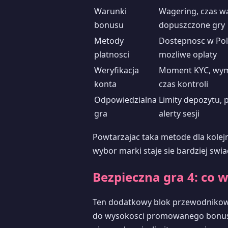
Warunki
Wagering, czas wa
bonusu
dopuszczone gry
Metody
Dostepnosc w Polsce
platnosci
mozliwe oplaty
Weryfikacja
Moment KYC, wym
konta
czas kontroli
Odpowiedzialna
Limity depozytu, 
gra
alerty sesji
Powtarzajac taka metode dla kolej
wybor marki staje sie bardziej swi
Bezpieczna gra 4: co 
Ten dodatkowy blok przewodnikow
do wysokosci promowanego bonusu. 