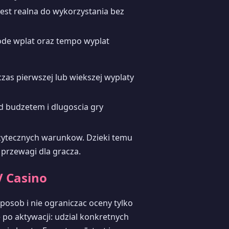
jest realna do wykorzystania bez
de wplat oraz tempo wyplat
zas pierwszej lub wiekszej wyplaty
 budzetem i dlugoscia gry
uzytecznych warunkow. Dzieki temu
 przewagi dla gracza.
V Casino
sob i nie ograniczac oceny tylko
po aktywacji: udzial konkretnych