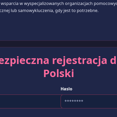
 wsparcia w wyspecjalizowanych organizacjach pomocowy
cznej lub samowykluczenia, gdy jest to potrzebne.
ezpieczna rejestracja d
Polski
Haslo