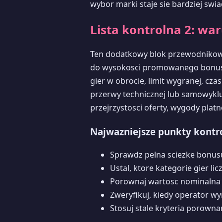
wybor marki staje sie bardziej swi
Lista kontrolna 2: war
Ten dodatkowy blok przewodnikow
do wysokosci promowanego bonusu. 
gier w obrocie, limit wygranej, cza
przerwy technicznej lub samowykluc
przejrzystosci oferty, wygody plat
Najwazniejsze punkty kontro
Sprawdz pelna sciezke bonusu
Ustal, ktore kategorie gier li
Porownaj wartosc nominalna o
Zweryfikuj, kiedy operator w
Stosuj stale kryteria porowna