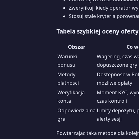
Zweryfikuj, kiedy operator w
Stosuj stale kryteria porowna
Tabela szybkiej oceny oferty
Obszar
Co w
Warunki
Wagering, czas wa
bonusu
dopuszczone gry
Metody
Dostepnosc w Polsce
platnosci
mozliwe oplaty
Weryfikacja
Moment KYC, wym
konta
czas kontroli
Odpowiedzialna
Limity depozytu, 
gra
alerty sesji
Powtarzajac taka metode dla kolej