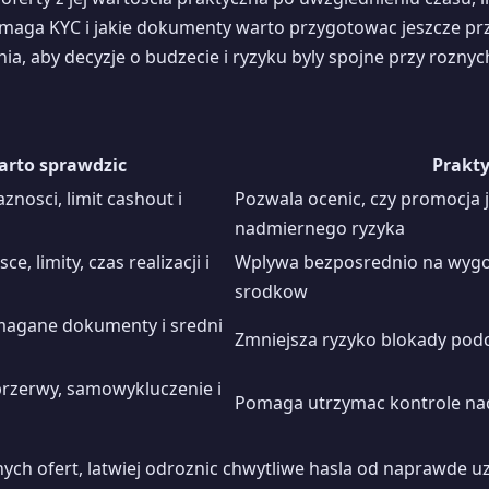
ymaga KYC i jakie dokumenty warto przygotowac jeszcze pr
nia, aby decyzje o budzecie i ryzyku byly spojne przy rozny
arto sprawdzic
Prakty
znosci, limit cashout i
Pozwala ocenic, czy promocja 
nadmiernego ryzyka
, limity, czas realizacji i
Wplywa bezposrednio na wygo
srodkow
agane dokumenty i sredni
Zmniejsza ryzyko blokady podc
przerwy, samowykluczenie i
Pomaga utrzymac kontrole nad
nych ofert, latwiej odroznic chwytliwe hasla od naprawde 