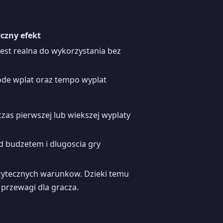
czny efekt
jest realna do wykorzystania bez
de wplat oraz tempo wyplat
zas pierwszej lub wiekszej wyplaty
 budzetem i dlugoscia gry
uzytecznych warunkow. Dzieki temu
 przewagi dla gracza.