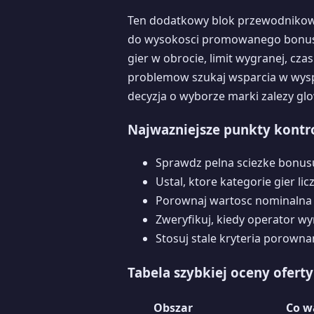
Ten dodatkowy blok przewodnikow
do wysokosci promowanego bonusu. 
gier w obrocie, limit wygranej, cza
problemow szukaj wsparcia w wysp
decyzja o wyborze marki zalezy glo
Najwazniejsze punkty kontro
Sprawdz pelna sciezke bonusu
Ustal, ktore kategorie gier li
Porownaj wartosc nominalna o
Zweryfikuj, kiedy operator w
Stosuj stale kryteria porowna
Tabela szybkiej oceny oferty
Obszar
Co w