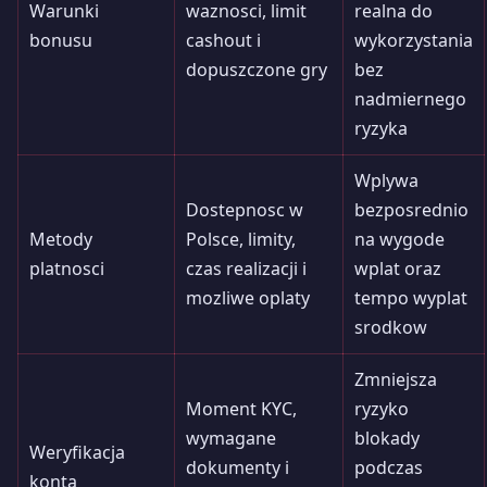
Warunki
waznosci, limit
realna do
bonusu
cashout i
wykorzystania
dopuszczone gry
bez
nadmiernego
ryzyka
Wplywa
Dostepnosc w
bezposrednio
Metody
Polsce, limity,
na wygode
platnosci
czas realizacji i
wplat oraz
mozliwe oplaty
tempo wyplat
srodkow
Zmniejsza
Moment KYC,
ryzyko
wymagane
blokady
Weryfikacja
dokumenty i
podczas
konta