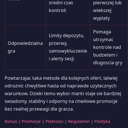
sredni czas
pierwszej lub
kontroli
wiekszej
wyplaty
Pomaga
Limity depozytu,
utrzymac
Odpowiedzialna
przerwy,
kontrole nad
gra
samowykluczenie
budzetem i
i alerty sesji
dlugoscia gry
Powtarzajac taka metode dla kolejnych ofert, latwiej
odroznic chwytliwe hasla od naprawde uzytecznych
warunkow. Dzieki temu wybor marki staje sie bardziej
swiadomy, stabilny i odporny na chwilowe promocje
bez realnej przewagi dla gracza.
Bonus
|
Promocje
|
Platnosci
|
Regulamin
|
Polityka