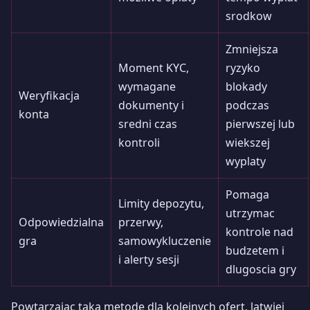
srodkow
Zmniejsza
Moment KYC,
ryzyko
wymagane
blokady
Weryfikacja
dokumenty i
podczas
konta
sredni czas
pierwszej lub
kontroli
wiekszej
wyplaty
Pomaga
Limity depozytu,
utrzymac
Odpowiedzialna
przerwy,
kontrole nad
gra
samowykluczenie
budzetem i
i alerty sesji
dlugoscia gry
Powtarzajac taka metode dla kolejnych ofert, latwiej