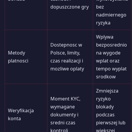
dopuszczone gry
bez
nadmiernego
ryzyka
Wplywa
Dostepnosc w
bezposrednio
Metody
Polsce, limity,
na wygode
platnosci
czas realizacji i
wplat oraz
mozliwe oplaty
tempo wyplat
srodkow
Zmniejsza
Moment KYC,
ryzyko
wymagane
blokady
Weryfikacja
dokumenty i
podczas
konta
sredni czas
pierwszej lub
kontroli
wiekszej