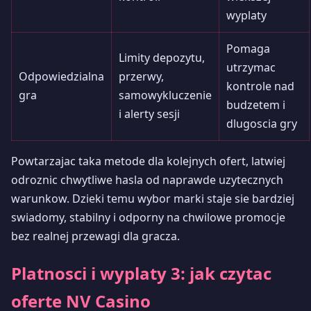
wyplaty
Pomaga
Limity depozytu,
utrzymac
Odpowiedzialna
przerwy,
kontrole nad
gra
samowykluczenie
budzetem i
i alerty sesji
dlugoscia gry
Powtarzajac taka metode dla kolejnych ofert, latwiej
odroznic chwytliwe hasla od naprawde uzytecznych
warunkow. Dzieki temu wybor marki staje sie bardziej
swiadomy, stabilny i odporny na chwilowe promocje
bez realnej przewagi dla gracza.
Platnosci i wyplaty 3: jak czytac
oferte NV Casino