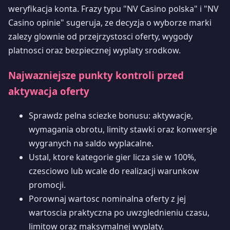
weryfikacja konta. Frazy typu "NV Casino polska" i "NV
Casino opinie" sugeruja, ze decyzja o wyborze marki
zalezy glownie od przejrzystosci oferty, wygody
platnosci oraz bezpiecznej wyplaty srodkow.
Najwazniejsze punkty kontroli przed
aktywacja oferty
Sprawdz pelna sciezke bonusu: aktywacje,
wymagania obrotu, limity stawki oraz konwersje
wygranych na saldo wyplacalne.
Ustal, ktore kategorie gier licza sie w 100%,
czesciowo lub wcale do realizacji warunkow
promocji.
Porownaj wartosc nominalna oferty z jej
wartoscia praktyczna po uwzglednieniu czasu,
limitow oraz maksymalnej wyplaty.