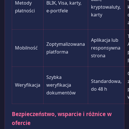
Metody
BLIK, Visa, karty,
kryptowaluty,
płatności
e-portfele
karty
Aplikacja lub
Zoptymalizowana
Mobilność
responsywna
platforma
strona
Szybka
Standardowa,
Weryfikacja
weryfikacja
do 48 h
dokumentów
Bezpieczeństwo, wsparcie i różnice w
ofercie