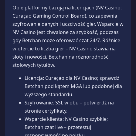
Obie platformy bazują na licencjach (NV Casino:
Curaçao Gaming Control Board), co zapewnia
szyfrowanie danych i uczciwość gier. Wsparcie w
NV Casino jest chwalone za szybkość, podczas
gdy Betchan może oferować czat 24/7. Różnice
w ofercie to liczba gier – NV Casino stawia na
sloty i nowości, Betchan na różnorodność
stołowych tytułów.
Licencja: Curaçao dla NV Casino; sprawdź
Betchan pod kątem MGA lub podobnej dla
wyższego standardu.
Szyfrowanie: SSL w obu – potwierdź na
stronie certyfikaty.
Wsparcie klienta: NV Casino szybkie;
Betchan czat live – przetestuj
responsywność po polsku.