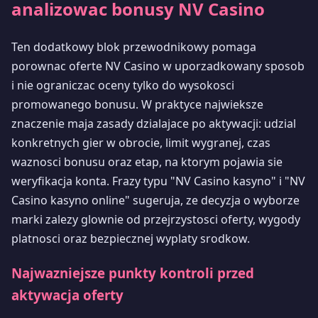
analizowac bonusy NV Casino
Ten dodatkowy blok przewodnikowy pomaga
porownac oferte NV Casino w uporzadkowany sposob
i nie ograniczac oceny tylko do wysokosci
promowanego bonusu. W praktyce najwieksze
znaczenie maja zasady dzialajace po aktywacji: udzial
konkretnych gier w obrocie, limit wygranej, czas
waznosci bonusu oraz etap, na ktorym pojawia sie
weryfikacja konta. Frazy typu "NV Casino kasyno" i "NV
Casino kasyno online" sugeruja, ze decyzja o wyborze
marki zalezy glownie od przejrzystosci oferty, wygody
platnosci oraz bezpiecznej wyplaty srodkow.
Najwazniejsze punkty kontroli przed
aktywacja oferty