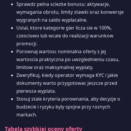
Sprawdz pelna sciezke bonusu: aktywacje,
wymagania obrotu, limity stawki oraz konwersje
wygranych na saldo wyplacalne.
Ustal, ktore kategorie gier licza sie w 100%,
czesciowo lub wcale do realizacji warunkow
promocji.
Porownaj wartosc nominalna oferty z jej
wartoscia praktyczna po uwzglednieniu czasu,
limitow oraz maksymalnej wyplaty.
Zweryfikuj, kiedy operator wymaga KYC i jakie
dokumenty warto przygotowac jeszcze przed
pierwsza wyplata.
Stosuj stale kryteria porownania, aby decyzje o
budzecie i ryzyku byly spojne przy roznych
markach.
Tabela szybkiej oceny oferty