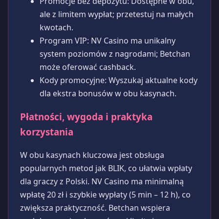
Promocje bez depozytu: Dostępne w obu,
ale z limitem wypłat; przetestuj na małych
kwotach.
Program VIP: NV Casino ma unikalny
system poziomów z nagrodami; Betchan
może oferować cashback.
Kody promocyjne: Wyszukaj aktualne kody
dla ekstra bonusów w obu kasynach.
Płatności, wygoda i praktyka
korzystania
W obu kasynach kluczowa jest obsługa
popularnych metod jak BLIK, co ułatwia wpłaty
dla graczy z Polski. NV Casino ma minimalną
wpłatę 20 zł i szybkie wypłaty (5 min – 12 h), co
zwiększa praktyczność. Betchan wspiera