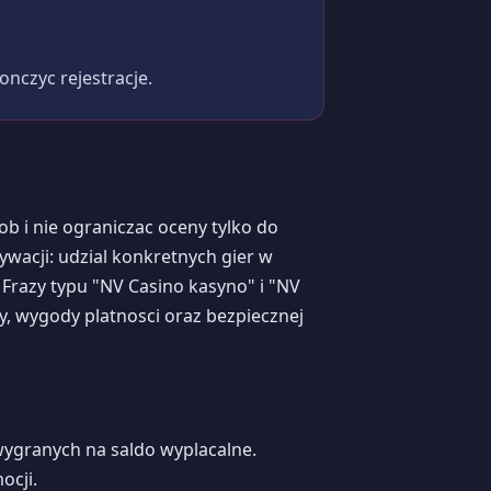
onczyc rejestracje.
i nie ograniczac oceny tylko do
wacji: udzial konkretnych gier w
 Frazy typu "NV Casino kasyno" i "NV
ty, wygody platnosci oraz bezpiecznej
wygranych na saldo wyplacalne.
ocji.