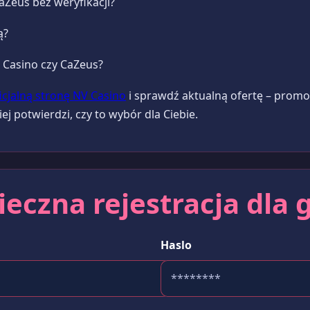
Zeus bez weryfikacji?
ą?
 Casino czy CaZeus?
icjalną stronę NV Casino
i sprawdź aktualną ofertę – promo
j potwierdzi, czy to wybór dla Ciebie.
ieczna rejestracja dla g
Haslo