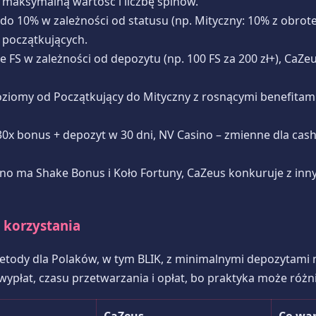
maksymalną wartość i liczbę spinów.
o 10% w zależności od statusu (np. Mityczny: 10% z obrot
a początkujących.
 FS w zależności od depozytu (np. 100 FS za 200 zł+), CaZe
iomy od Początkujący do Mityczny z rosnącymi benefitami,
x bonus + depozyt w 30 dni, NV Casino – zmienne dla cashb
o ma Shake Bonus i Koło Fortuny, CaZeus konkuruje z inn
 korzystania
tody dla Polaków, w tym BLIK, z minimalnymi depozytami n
ypłat, czasu przetwarzania i opłat, bo praktyka może różnić