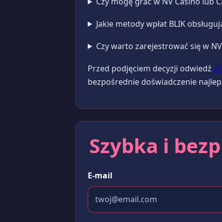
Czy mogę grać w NV Casino lub Ca
Jakie metody wpłat BLIK obsługuj
Czy warto zarejestrować się w NV
Przed podjęciem decyzji odwiedź
of
bezpośrednie doświadczenie najlepie
Szybka i bezp
E-mail