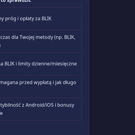
to sprawdzić
y próg i opłaty za BLIK
 czas dla Twojej metody (np. BLIK,
)
a BLIK i limity dzienne/miesięczne
magana przed wypłatą i jak długo
ybilność z Android/iOS i bonusy
ne