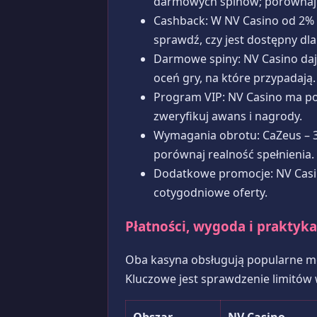
darmowych spinów; porównaj 
Cashback: W NV Casino od 2% d
sprawdź, czy jest dostępny dl
Darmowe spiny: NV Casino daje
oceń gry, na które przypadają.
Program VIP: NV Casino ma poz
zweryfikuj awans i nagrody.
Wymagania obrotu: CaZeus – 30
porównaj realność spełnienia.
Dodatkowe promocje: NV Casin
cotygodniowe oferty.
Płatności, wygoda i praktyka
Oba kasyna obsługują popularne me
Kluczowe jest sprawdzenie limitów w