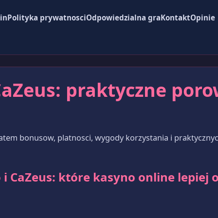
in
Polityka prywatnosci
Odpowiedzialna gra
Kontakt
Opinie
CaZeus: praktyczne poro
tem bonusow, platnosci, wygody korzystania i praktycznyc
i CaZeus: które kasyno online lepie