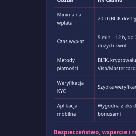
Obszar
NV Casino
Minimalna
20 zł (BLIK dost
wpłata
5 min – 12 h, do 
Czas wypłat
dużych kwot
Metody
BLIK, kryptowalu
płatności
Visa/Mastercard
Weryfikacja
Szybka weryfik
KYC
Aplikacja
Wygodna z eksk
mobilna
bonusami
Bezpieczeństwo, wsparcie i r