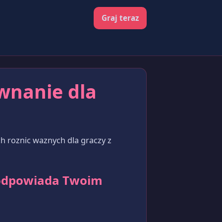
Graj teraz
wnanie dla
h roznic waznych dla graczy z
j odpowiada Twoim