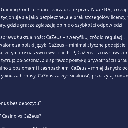
ao Gaming Control Board, zarządzane przez Nixxe B.V., co 
ycjonuje się jako bezpieczne, ale brak szczegółów licency
ary, gdzie gracze zgłaszają opinie o szybkości odpowiedzi.
 sprawdź aktualność; CaZeus – zweryfikuj źródło regulacji.
alone za polski język, CaZeus – minimalistyczne podejście; p
ata, w tym gry na żywo i wysokie RTP; CaZeus – zrównoważo
yfrują połączenia, ale sprawdź politykę prywatności i brak
ino z poziomami i cashbackiem, CaZeus – mniej danych; oceń
tywne za bonusy, CaZeus za wypłacalność; przeczytaj свежe
bonus bez depozytu?
 Casino vs CaZeus?