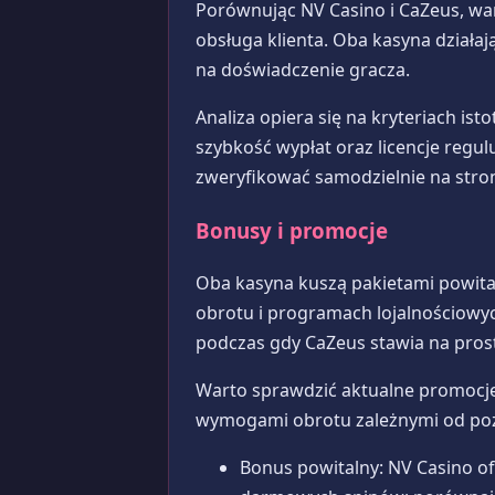
Porównując NV Casino i CaZeus, war
obsługa klienta. Oba kasyna działaj
na doświadczenie gracza.
Analiza opiera się na kryteriach i
szybkość wypłat oraz licencje regu
zweryfikować samodzielnie na stro
Bonusy i promocje
Oba kasyna kuszą pakietami powita
obrotu i programach lojalnościowy
podczas gdy CaZeus stawia na pros
Warto sprawdzić aktualne promocje,
wymogami obrotu zależnymi od po
Bonus powitalny: NV Casino o