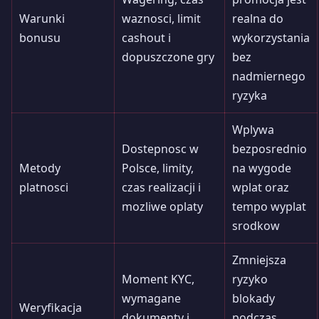
Warunki
waznosci, limit
realna do
bonusu
cashout i
wykorzystania
dopuszczone gry
bez
nadmiernego
ryzyka
Wplywa
Dostepnosc w
bezposrednio
Metody
Polsce, limity,
na wygode
platnosci
czas realizacji i
wplat oraz
mozliwe oplaty
tempo wyplat
srodkow
Zmniejsza
Moment KYC,
ryzyko
wymagane
blokady
Weryfikacja
dokumenty i
podczas