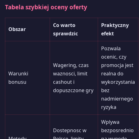
Tabela szybkiej oceny oferty
Co warto
Praktyczny
Obszar
sprawdzic
efekt
Pozwala
ocenic, czy
Wagering, czas
promocja jest
Warunki
waznosci, limit
realna do
bonusu
cashout i
wykorzystania
dopuszczone gry
bez
nadmiernego
ryzyka
Wplywa
Dostepnosc w
bezposrednio
Metody
Polsce, limity,
na wygode