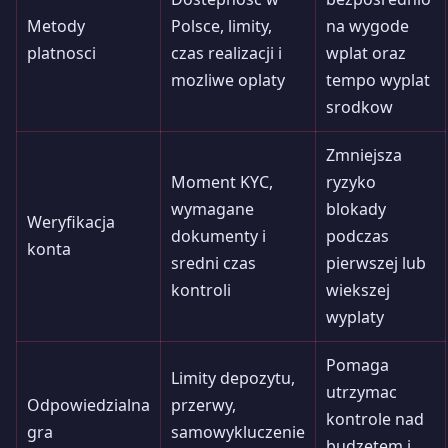
Metody
Polsce, limity,
na wygode
platnosci
czas realizacji i
wplat oraz
mozliwe oplaty
tempo wyplat
srodkow
Zmniejsza
Moment KYC,
ryzyko
wymagane
blokady
Weryfikacja
dokumenty i
podczas
konta
sredni czas
pierwszej lub
kontroli
wiekszej
wyplaty
Pomaga
Limity depozytu,
utrzymac
Odpowiedzialna
przerwy,
kontrole nad
gra
samowykluczenie
budzetem i