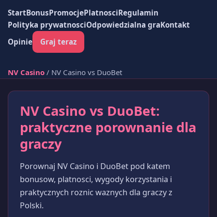
Start
Bonus
Promocje
Platnosci
Regulamin
Polityka prywatnosci
Odpowiedzialna gra
Kontakt
Opinie
Graj teraz
NV Casino
/ NV Casino vs DuoBet
NV Casino vs DuoBet:
praktyczne porownanie dla
graczy
Porownaj NV Casino i DuoBet pod katem
bonusow, platnosci, wygody korzystania i
praktycznych roznic waznych dla graczy z
Polski.