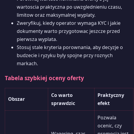
wartoscia praktyczna po uwzglednieniu czasu,
limitow oraz maksymalnej wyplaty.
Zweryfikuj, kiedy operator wymaga KYC i jakie
dokumenty warto przygotowac jeszcze przed
pierwsza wyplata.
Stosuj stale kryteria porownania, aby decyzje o
budzecie i ryzyku byly spojne przy roznych
markach.
Tabela szybkiej oceny oferty
Co warto
Praktyczny
Obszar
sprawdzic
efekt
Pozwala
ocenic, czy
Wagering, czas
promocja jest