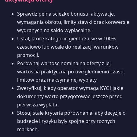
Sprawdz pelna sciezke bonusu: aktywacje,
wymagania obrotu, limity stawki oraz konwersje
wygranych na saldo wyplacalne.
Ustal, ktore kategorie gier licza sie w 100%,
czesciowo lub wcale do realizacji warunkow
promocji.
Porownaj wartosc nominalna oferty z jej
wartoscia praktyczna po uwzglednieniu czasu,
limitow oraz maksymalnej wyplaty.
Zweryfikuj, kiedy operator wymaga KYC i jakie
dokumenty warto przygotowac jeszcze przed
pierwsza wyplata.
Stosuj stale kryteria porownania, aby decyzje o
budzecie i ryzyku byly spojne przy roznych
markach.