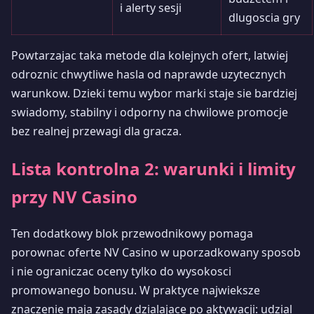
i alerty sesji
dlugoscia gry
Powtarzajac taka metode dla kolejnych ofert, latwiej
odroznic chwytliwe hasla od naprawde uzytecznych
warunkow. Dzieki temu wybor marki staje sie bardziej
swiadomy, stabilny i odporny na chwilowe promocje
bez realnej przewagi dla gracza.
Lista kontrolna 2: warunki i limity
przy NV Casino
Ten dodatkowy blok przewodnikowy pomaga
porownac oferte NV Casino w uporzadkowany sposob
i nie ograniczac oceny tylko do wysokosci
promowanego bonusu. W praktyce najwieksze
znaczenie maja zasady dzialajace po aktywacji: udzial