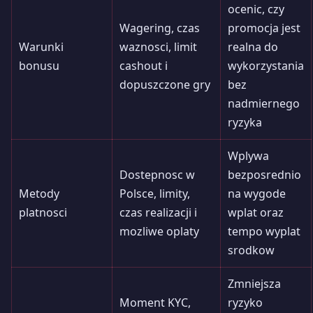
ocenic, czy
Wagering, czas
promocja jest
Warunki
waznosci, limit
realna do
bonusu
cashout i
wykorzystania
dopuszczone gry
bez
nadmiernego
ryzyka
Wplywa
Dostepnosc w
bezposrednio
Metody
Polsce, limity,
na wygode
platnosci
czas realizacji i
wplat oraz
mozliwe oplaty
tempo wyplat
srodkow
Zmniejsza
Moment KYC,
ryzyko