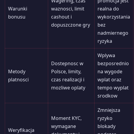
Wagering, czas
promocja jest
Warunki
waznosci, limit
realna do
bonusu
cashout i
wykorzystania
dopuszczone gry
bez
nadmiernego
ryzyka
Wplywa
Dostepnosc w
bezposrednio
Metody
Polsce, limity,
na wygode
platnosci
czas realizacji i
wplat oraz
mozliwe oplaty
tempo wyplat
srodkow
Zmniejsza
Moment KYC,
ryzyko
wymagane
blokady
Weryfikacja