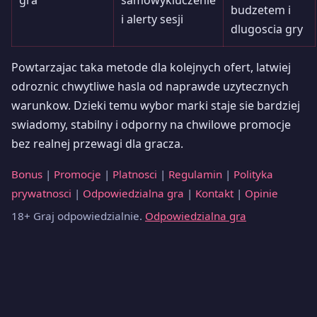
budzetem i
i alerty sesji
dlugoscia gry
Powtarzajac taka metode dla kolejnych ofert, latwiej
odroznic chwytliwe hasla od naprawde uzytecznych
warunkow. Dzieki temu wybor marki staje sie bardziej
swiadomy, stabilny i odporny na chwilowe promocje
bez realnej przewagi dla gracza.
Bonus
|
Promocje
|
Platnosci
|
Regulamin
|
Polityka
prywatnosci
|
Odpowiedzialna gra
|
Kontakt
|
Opinie
18+ Graj odpowiedzialnie.
Odpowiedzialna gra