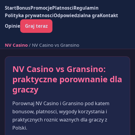
Start
Bonus
Promocje
Platnosci
Regulamin
Polityka prywatnosci
Odpowiedzialna gra
Kontakt
Opinie
Graj teraz
NV Casino
/ NV Casino vs Gransino
NV Casino vs Gransino:
praktyczne porownanie dla
graczy
Porownaj NV Casino i Gransino pod katem
bonusow, platnosci, wygody korzystania i
praktycznych roznic waznych dla graczy z
Polski.