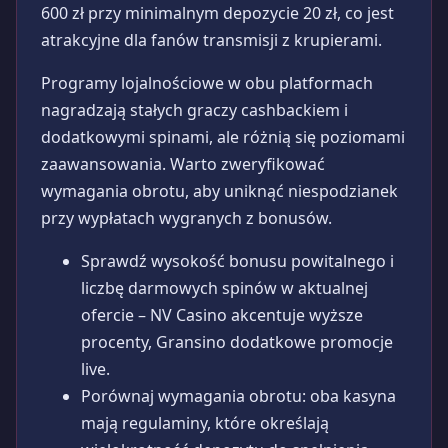
600 zł przy minimalnym depozycie 20 zł, co jest
atrakcyjne dla fanów transmisji z krupierami.
Programy lojalnościowe w obu platformach
nagradzają stałych graczy cashbackiem i
dodatkowymi spinami, ale różnią się poziomami
zaawansowania. Warto zweryfikować
wymagania obrotu, aby uniknąć niespodzianek
przy wypłatach wygranych z bonusów.
Sprawdź wysokość bonusu powitalnego i
liczbę darmowych spinów w aktualnej
ofercie – NV Casino akcentuje wyższe
procenty, Gransino dodatkowe promocje
live.
Porównaj wymagania obrotu: oba kasyna
mają regulaminy, które określają