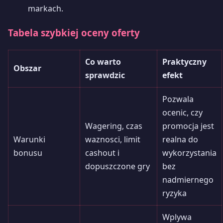
markach.
Tabela szybkiej oceny oferty
Co warto
Praktyczny
Obszar
sprawdzic
efekt
Pozwala
ocenic, czy
Wagering, czas
promocja jest
Warunki
waznosci, limit
realna do
bonusu
cashout i
wykorzystania
dopuszczone gry
bez
nadmiernego
ryzyka
Wplywa