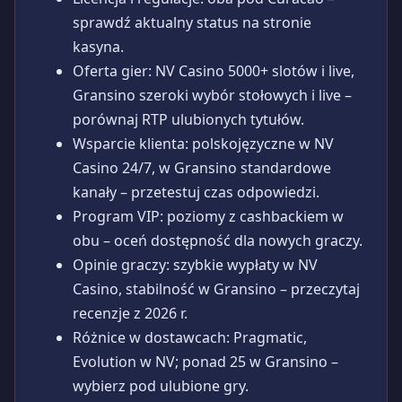
sprawdź aktualny status na stronie
kasyna.
Oferta gier: NV Casino 5000+ slotów i live,
Gransino szeroki wybór stołowych i live –
porównaj RTP ulubionych tytułów.
Wsparcie klienta: polskojęzyczne w NV
Casino 24/7, w Gransino standardowe
kanały – przetestuj czas odpowiedzi.
Program VIP: poziomy z cashbackiem w
obu – oceń dostępność dla nowych graczy.
Opinie graczy: szybkie wypłaty w NV
Casino, stabilność w Gransino – przeczytaj
recenzje z 2026 r.
Różnice w dostawcach: Pragmatic,
Evolution w NV; ponad 25 w Gransino –
wybierz pod ulubione gry.