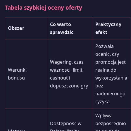
Tabela szybkiej oceny oferty
Co warto
Praktyczny
Obszar
sprawdzic
efekt
Pozwala
ocenic, czy
Wagering, czas
promocja jest
Warunki
waznosci, limit
realna do
bonusu
cashout i
wykorzystania
dopuszczone gry
bez
nadmiernego
ryzyka
Wplywa
Dostepnosc w
bezposrednio