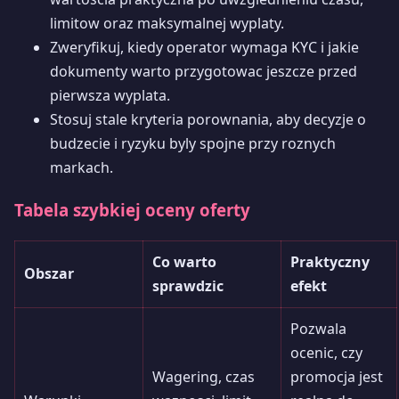
limitow oraz maksymalnej wyplaty.
Zweryfikuj, kiedy operator wymaga KYC i jakie
dokumenty warto przygotowac jeszcze przed
pierwsza wyplata.
Stosuj stale kryteria porownania, aby decyzje o
budzecie i ryzyku byly spojne przy roznych
markach.
Tabela szybkiej oceny oferty
Co warto
Praktyczny
Obszar
sprawdzic
efekt
Pozwala
ocenic, czy
Wagering, czas
promocja jest