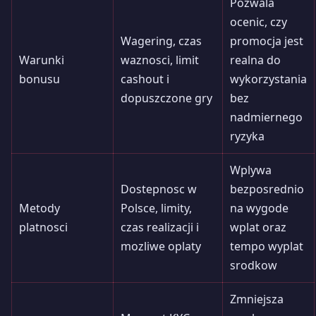
Pozwala
ocenic, czy
Wagering, czas
promocja jest
Warunki
waznosci, limit
realna do
bonusu
cashout i
wykorzystania
dopuszczone gry
bez
nadmiernego
ryzyka
Wplywa
Dostepnosc w
bezposrednio
Metody
Polsce, limity,
na wygode
platnosci
czas realizacji i
wplat oraz
mozliwe oplaty
tempo wyplat
srodkow
Zmniejsza