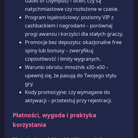
Gates of Olympus) – oceń, czy są
natychmiastowe czy rozłożone w czasie.
Program lojalnościowy: poziomy VIP z
cashbackiem i nagrodami – porównaj
progi awansu i korzyści dla stałych graczy.
Promocje bez depozytu: okazjonalne free
spiny lub bonusy – zweryfikuj
częstotliwość i limity wygranych.
Warunki obrotu: mnożnik x30–x50 –
upewnij się, że pasują do Twojego stylu
gry.
Kody promocyjne: czy wymagane do
aktywacji – przetestuj przy rejestracji.
Płatności, wygoda i praktyka
korzystania