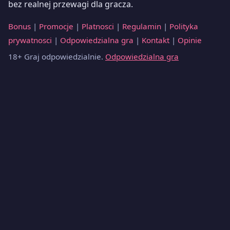
bez realnej przewagi dla gracza.
Bonus
|
Promocje
|
Platnosci
|
Regulamin
|
Polityka
prywatnosci
|
Odpowiedzialna gra
|
Kontakt
|
Opinie
18+ Graj odpowiedzialnie.
Odpowiedzialna gra