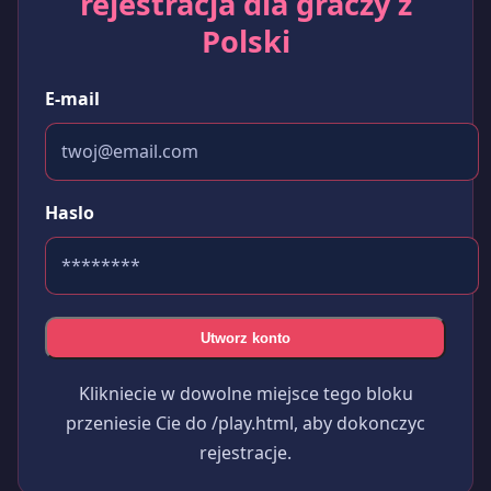
rejestracja dla graczy z
Polski
E-mail
Haslo
Utworz konto
Klikniecie w dowolne miejsce tego bloku
przeniesie Cie do /play.html, aby dokonczyc
rejestracje.