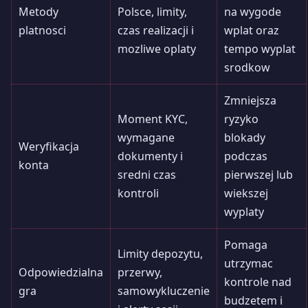
Metody
Polsce, limity,
na wygode
platnosci
czas realizacji i
wplat oraz
mozliwe oplaty
tempo wyplat
srodkow
Zmniejsza
Moment KYC,
ryzyko
wymagane
blokady
Weryfikacja
dokumenty i
podczas
konta
sredni czas
pierwszej lub
kontroli
wiekszej
wyplaty
Pomaga
Limity depozytu,
utrzymac
Odpowiedzialna
przerwy,
kontrole nad
gra
samowykluczenie
budzetem i