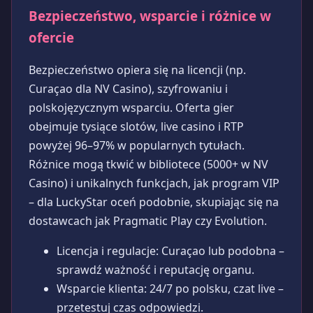
Bezpieczeństwo, wsparcie i różnice w
ofercie
Bezpieczeństwo opiera się na licencji (np.
Curaçao dla NV Casino), szyfrowaniu i
polskojęzycznym wsparciu. Oferta gier
obejmuje tysiące slotów, live casino i RTP
powyżej 96–97% w popularnych tytułach.
Różnice mogą tkwić w bibliotece (5000+ w NV
Casino) i unikalnych funkcjach, jak program VIP
– dla LuckyStar oceń podobnie, skupiając się na
dostawcach jak Pragmatic Play czy Evolution.
Licencja i regulacje: Curaçao lub podobna –
sprawdź ważność i reputację organu.
Wsparcie klienta: 24/7 po polsku, czat live –
przetestuj czas odpowiedzi.