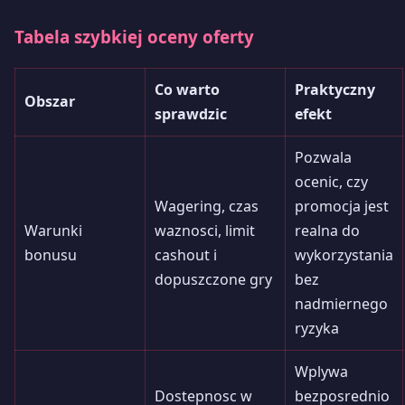
Tabela szybkiej oceny oferty
Co warto
Praktyczny
Obszar
sprawdzic
efekt
Pozwala
ocenic, czy
Wagering, czas
promocja jest
Warunki
waznosci, limit
realna do
bonusu
cashout i
wykorzystania
dopuszczone gry
bez
nadmiernego
ryzyka
Wplywa
Dostepnosc w
bezposrednio