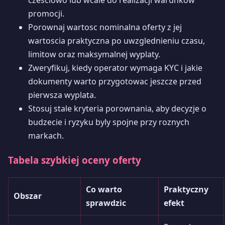
czesciowo lub wcale do realizacji warunkow
promocji.
Porownaj wartosc nominalna oferty z jej
wartoscia praktyczna po uwzglednieniu czasu,
limitow oraz maksymalnej wyplaty.
Zweryfikuj, kiedy operator wymaga KYC i jakie
dokumenty warto przygotowac jeszcze przed
pierwsza wyplata.
Stosuj stale kryteria porownania, aby decyzje o
budzecie i ryzyku byly spojne przy roznych
markach.
Tabela szybkiej oceny oferty
Co warto
Praktyczny
Obszar
sprawdzic
efekt