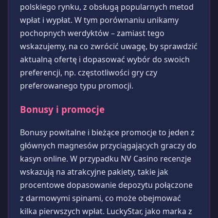
polskiego rynku, z obsługą popularnych metod
wpłat i wypłat. W tym porównaniu unikamy
pochopnych werdyktów – zamiast tego
wskazujemy, na co zwrócić uwagę, by sprawdzić
aktualną ofertę i dopasować wybór do swoich
preferencji, np. częstotliwości gry czy
preferowanego typu promocji.
Bonusy i promocje
Bonusy powitalne i bieżące promocje to jeden z
głównych magnesów przyciągających graczy do
kasyn online. W przypadku NV Casino recenzje
wskazują na atrakcyjne pakiety, takie jak
procentowe dopasowanie depozytu połączone
z darmowymi spinami, co może obejmować
kilka pierwszych wpłat. LuckyStar, jako marka z