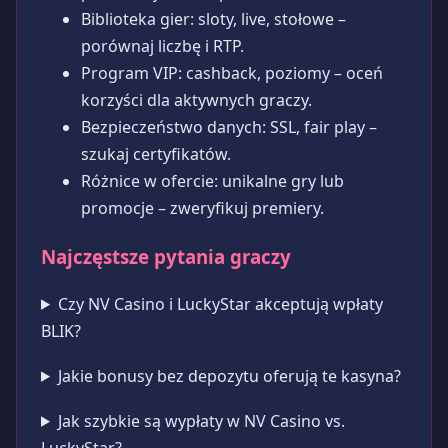
Biblioteka gier: sloty, live, stołowe –
porównaj liczbę i RTP.
Program VIP: cashback, poziomy – oceń
korzyści dla aktywnych graczy.
Bezpieczeństwo danych: SSL, fair play –
szukaj certyfikatów.
Różnice w ofercie: unikalne gry lub
promocje – zweryfikuj premiery.
Najczęstsze pytania graczy
Czy NV Casino i LuckyStar akceptują wpłaty
BLIK?
Jakie bonusy bez depozytu oferują te kasyna?
Jak szybkie są wypłaty w NV Casino vs.
LuckyStar?