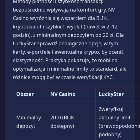
Metody płatności i szybkość transakcji
bezpośrednio wpływają na komfort gry. NV
Casino wyróżnia się wsparciem dla BLIK,
kryptowalut i szybkich wypłat (nawet w 2–12
godzin), z minimalnym depozytem od 20 zł. Dla
LuckyStar sprawdź analogiczne opcje, w tym
karty, e-portfele i ewentualne krypto, by ocenić
elastyczność. Praktyka pokazuje, że mobilna
optymalizacja i minimalne limity to standard, ale
różnice mogą być w czasie weryfikacji KYC.
Obszar
NV Casino
LuckyStar
Zweryfikuj
Minimalny
20 zł (BLIK
aktualny limit
depozyt
dostępny)
(prawdopodobni
podobny)