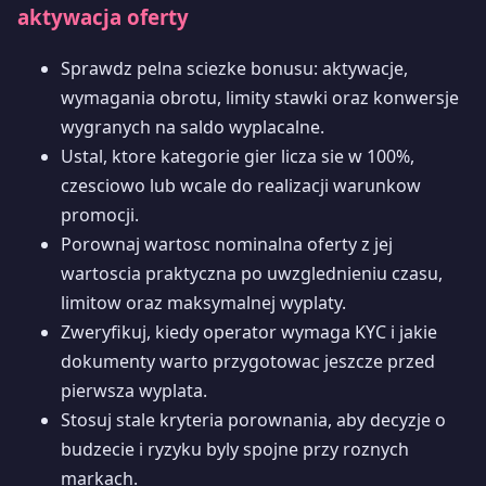
aktywacja oferty
Sprawdz pelna sciezke bonusu: aktywacje,
wymagania obrotu, limity stawki oraz konwersje
wygranych na saldo wyplacalne.
Ustal, ktore kategorie gier licza sie w 100%,
czesciowo lub wcale do realizacji warunkow
promocji.
Porownaj wartosc nominalna oferty z jej
wartoscia praktyczna po uwzglednieniu czasu,
limitow oraz maksymalnej wyplaty.
Zweryfikuj, kiedy operator wymaga KYC i jakie
dokumenty warto przygotowac jeszcze przed
pierwsza wyplata.
Stosuj stale kryteria porownania, aby decyzje o
budzecie i ryzyku byly spojne przy roznych
markach.