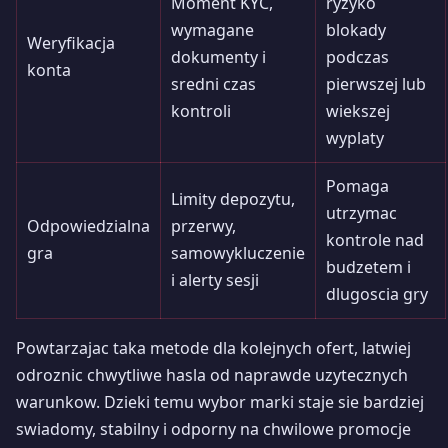
Moment KYC,
ryzyko
wymagane
blokady
Weryfikacja
dokumenty i
podczas
konta
sredni czas
pierwszej lub
kontroli
wiekszej
wyplaty
Pomaga
Limity depozytu,
utrzymac
Odpowiedzialna
przerwy,
kontrole nad
gra
samowykluczenie
budzetem i
i alerty sesji
dlugoscia gry
Powtarzajac taka metode dla kolejnych ofert, latwiej
odroznic chwytliwe hasla od naprawde uzytecznych
warunkow. Dzieki temu wybor marki staje sie bardziej
swiadomy, stabilny i odporny na chwilowe promocje