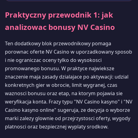
Praktyczny przewodnik 1: jak
analizowac bonusy NV Casino
Ten dodatkowy blok przewodnikowy pomaga
porownac oferte NV Casino w uporzadkowany sposob
i nie ograniczac oceny tylko do wysokosci
promowanego bonusu. W praktyce najwieksze
znaczenie maja zasady dzialajace po aktywacji: udzial
konkretnych gier w obrocie, limit wygranej, czas
waznosci bonusu oraz etap, na ktorym pojawia sie
weryfikacja konta. Frazy typu "NV Casino kasyno" i "NV
Casino kasyno online" sugeruja, ze decyzja o wyborze
marki zalezy glownie od przejrzystosci oferty, wygody
platnosci oraz bezpiecznej wyplaty srodkow.