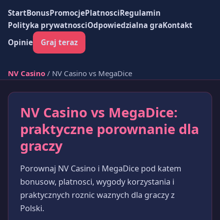
Start
Bonus
Promocje
Platnosci
Regulamin
Polityka prywatnosci
Odpowiedzialna gra
Kontakt
Opinie
Graj teraz
NV Casino
/ NV Casino vs MegaDice
NV Casino vs MegaDice:
praktyczne porownanie dla
graczy
Porownaj NV Casino i MegaDice pod katem
bonusow, platnosci, wygody korzystania i
praktycznych roznic waznych dla graczy z
Polski.