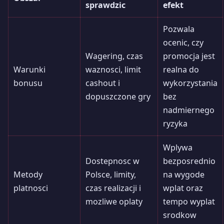
sprawdzic
efekt
Pozwala
ocenic, czy
Wagering, czas
promocja jest
Warunki
waznosci, limit
realna do
bonusu
cashout i
wykorzystania
dopuszczone gry
bez
nadmiernego
ryzyka
Wplywa
Dostepnosc w
bezposrednio
Metody
Polsce, limity,
na wygode
platnosci
czas realizacji i
wplat oraz
mozliwe oplaty
tempo wyplat
srodkow