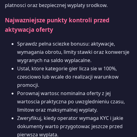
platnosci oraz bezpiecznej wyplaty srodkow.
Najwazniejsze punkty kontroli przed
aktywacja oferty
Sprawdz pelna sciezke bonusu: aktywacje,
wymagania obrotu, limity stawki oraz konwersje
wygranych na saldo wyplacalne.
Ustal, ktore kategorie gier licza sie w 100%,
czesciowo lub wcale do realizacji warunkow
promocji.
Porownaj wartosc nominalna oferty z jej
wartoscia praktyczna po uwzglednieniu czasu,
limitow oraz maksymalnej wyplaty.
Zweryfikuj, kiedy operator wymaga KYC i jakie
dokumenty warto przygotowac jeszcze przed
pierwsza wyplata.