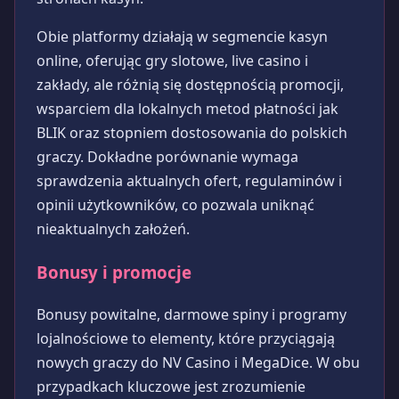
Obie platformy działają w segmencie kasyn
online, oferując gry slotowe, live casino i
zakłady, ale różnią się dostępnością promocji,
wsparciem dla lokalnych metod płatności jak
BLIK oraz stopniem dostosowania do polskich
graczy. Dokładne porównanie wymaga
sprawdzenia aktualnych ofert, regulaminów i
opinii użytkowników, co pozwala uniknąć
nieaktualnych założeń.
Bonusy i promocje
Bonusy powitalne, darmowe spiny i programy
lojalnościowe to elementy, które przyciągają
nowych graczy do NV Casino i MegaDice. W obu
przypadkach kluczowe jest zrozumienie