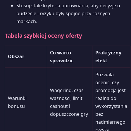
Stosuj stale kryteria porownania, aby decyzje o
budzecie i ryzyku byly spojne przy roznych
markach.
Tabela szybkiej oceny oferty
Co warto
Praktyczny
Obszar
sprawdzic
efekt
Pozwala
ocenic, czy
Wagering, czas
promocja jest
Warunki
waznosci, limit
realna do
bonusu
cashout i
wykorzystania
dopuszczone gry
bez
nadmiernego
ryzyka