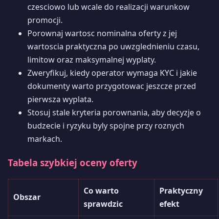
czesciowo lub wcale do realizacji warunkow
promocji.
Porownaj wartosc nominalna oferty z jej
wartoscia praktyczna po uwzglednieniu czasu,
limitow oraz maksymalnej wyplaty.
Zweryfikuj, kiedy operator wymaga KYC i jakie
dokumenty warto przygotowac jeszcze przed
pierwsza wyplata.
Stosuj stale kryteria porownania, aby decyzje o
budzecie i ryzyku byly spojne przy roznych
markach.
Tabela szybkiej oceny oferty
Co warto
Praktyczny
Obszar
sprawdzic
efekt