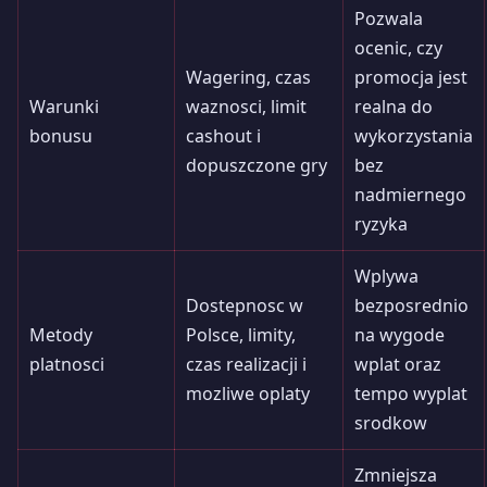
Pozwala
ocenic, czy
Wagering, czas
promocja jest
Warunki
waznosci, limit
realna do
bonusu
cashout i
wykorzystania
dopuszczone gry
bez
nadmiernego
ryzyka
Wplywa
Dostepnosc w
bezposrednio
Metody
Polsce, limity,
na wygode
platnosci
czas realizacji i
wplat oraz
mozliwe oplaty
tempo wyplat
srodkow
Zmniejsza