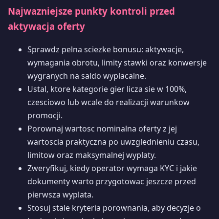
Najwazniejsze punkty kontroli przed
aktywacja oferty
Sprawdz pelna sciezke bonusu: aktywacje,
wymagania obrotu, limity stawki oraz konwersje
wygranych na saldo wyplacalne.
Ustal, ktore kategorie gier licza sie w 100%,
czesciowo lub wcale do realizacji warunkow
promocji.
Porownaj wartosc nominalna oferty z jej
wartoscia praktyczna po uwzglednieniu czasu,
limitow oraz maksymalnej wyplaty.
Zweryfikuj, kiedy operator wymaga KYC i jakie
dokumenty warto przygotowac jeszcze przed
pierwsza wyplata.
Stosuj stale kryteria porownania, aby decyzje o