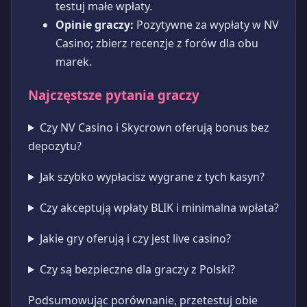
testuj małe wpłaty.
Opinie graczy:
Pozytywne za wypłaty w NV
Casino; zbierz recenzje z forów dla obu
marek.
Najczęstsze pytania graczy
Czy NV Casino i Skycrown oferują bonus bez
depozytu?
Jak szybko wypłacisz wygrane z tych kasyn?
Czy akceptują wpłaty BLIK i minimalna wpłata?
Jakie gry oferują i czy jest live casino?
Czy są bezpieczne dla graczy z Polski?
Podsumowując porównanie, przetestuj obie