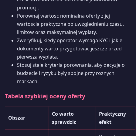
promocji.
Porownaj wartosc nominalna oferty z jej
wartoscia praktyczna po uwzglednieniu czasu,
limitow oraz maksymalnej wyplaty.
Zweryfikuj, kiedy operator wymaga KYC i jakie
dokumenty warto przygotowac jeszcze przed
pierwsza wyplata.
Stosuj stale kryteria porownania, aby decyzje o
budzecie i ryzyku byly spojne przy roznych
markach.
Tabela szybkiej oceny oferty
Co warto
Praktyczny
Obszar
sprawdzic
efekt