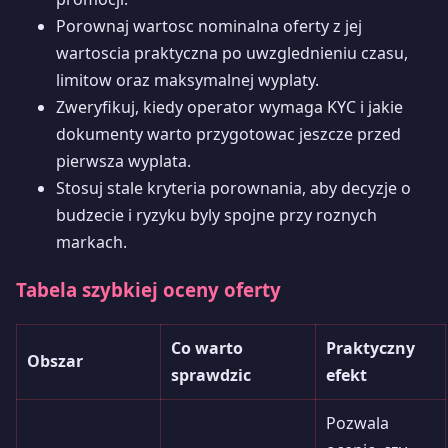
Porownaj wartosc nominalna oferty z jej
wartoscia praktyczna po uwzglednieniu czasu,
limitow oraz maksymalnej wyplaty.
Zweryfikuj, kiedy operator wymaga KYC i jakie
dokumenty warto przygotowac jeszcze przed
pierwsza wyplata.
Stosuj stale kryteria porownania, aby decyzje o
budzecie i ryzyku byly spojne przy roznych
markach.
Tabela szybkiej oceny oferty
Co warto
Praktyczny
Obszar
sprawdzic
efekt
Pozwala