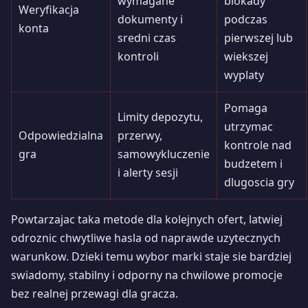
wymagane
blokady
Weryfikacja
dokumenty i
podczas
konta
sredni czas
pierwszej lub
kontroli
wiekszej
wyplaty
Pomaga
Limity depozytu,
utrzymac
Odpowiedzialna
przerwy,
kontrole nad
gra
samowykluczenie
budzetem i
i alerty sesji
dlugoscia gry
Powtarzajac taka metode dla kolejnych ofert, latwiej
odroznic chwytliwe hasla od naprawde uzytecznych
warunkow. Dzieki temu wybor marki staje sie bardziej
swiadomy, stabilny i odporny na chwilowe promocje
bez realnej przewagi dla gracza.