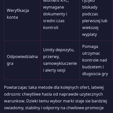
Moment KYC,
ryzyko
wymagane
blokady
Weryfikacja
dokumenty i
podczas
konta
sredni czas
pierwszej lub
kontroli
wiekszej
wyplaty
Pomaga
Limity depozytu,
utrzymac
Odpowiedzialna
przerwy,
kontrole nad
gra
samowykluczenie
budzetem i
i alerty sesji
dlugoscia gry
Powtarzajac taka metode dla kolejnych ofert, latwiej
odroznic chwytliwe hasla od naprawde uzytecznych
warunkow. Dzieki temu wybor marki staje sie bardziej
swiadomy, stabilny i odporny na chwilowe promocje