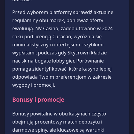
Przed wyborem platformy sprawdź aktualne
regulaminy obu marek, ponieważ oferty
ewoluują. NV Casino, zadebiutowane w 2024
roku pod licencją Curacao, wyróżnia się
minimalistycznym interfejsem i szybkimi
wypłatami, podczas gdy Skycrown kładzie
nacisk na bogate lobby gier. Porównanie
pomaga zidentyfikować, które kasyno lepiej
odpowiada Twoim preferencjom w zakresie
wygody i promocji.
Bonusy i promocje
Bonusy powitalne w obu kasynach często
obejmują procentowy match depozytu i
darmowe spiny, ale kluczowe są warunki