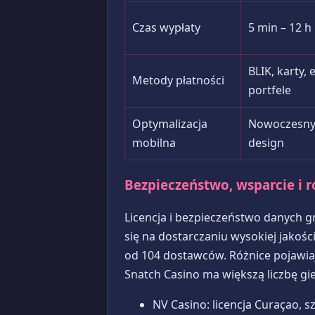
Czas wypłaty
5 min – 12 h
BLIK, karty, e
Metody płatności
portfele
Optymalizacja
Nowoczesn
mobilna
design
Bezpieczeństwo, wsparcie i r
Licencja i bezpieczeństwo danych g
się na dostarczaniu wysokiej jakości
od 104 dostawców. Różnice pojawiają
Snatch Casino ma większą liczbę gier
NV Casino: licencja Curaçao, s