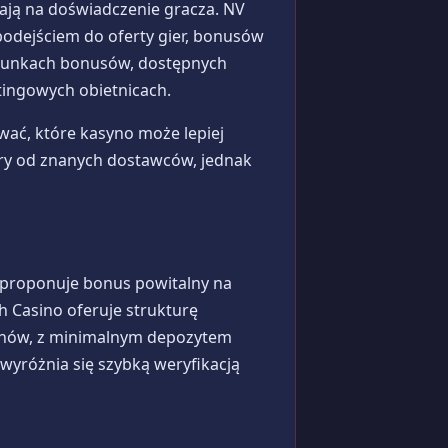
ją na doświadczenie gracza. NV
podejściem do oferty gier, bonusów
warunkach bonusów, dostępnych
etingowych obietnicach.
wać, które kasyno może lepiej
gry od znanych dostawców, jednak
 proponuje bonus powitalny na
 Casino oferuje strukturę
inów, z minimalnym depozytem
yróżnia się szybką weryfikacją