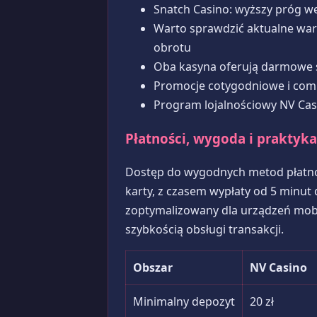
Snatch Casino: wyższy próg we
Warto sprawdzić aktualne war
obrotu
Oba kasyna oferują darmowe s
Promocje cotygodniowe i comie
Program lojalnościowy NV Cas
Płatności, wygoda i praktyka
Dostęp do wygodnych metod płatnośc
karty, z czasem wypłaty od 5 minut 
zoptymalizowany dla urządzeń mobi
szybkością obsługi transakcji.
Obszar
NV Casino
Minimalny depozyt
20 zł