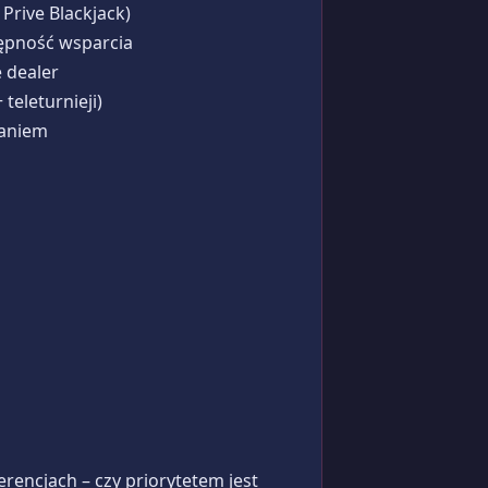
 Prive Blackjack)
tępność wsparcia
e dealer
teleturnieji)
raniem
rencjach – czy priorytetem jest