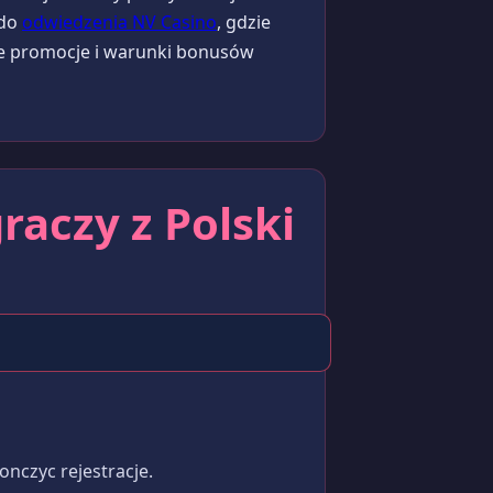
 do
odwiedzenia NV Casino
, gdzie
ze promocje i warunki bonusów
raczy z Polski
onczyc rejestracje.