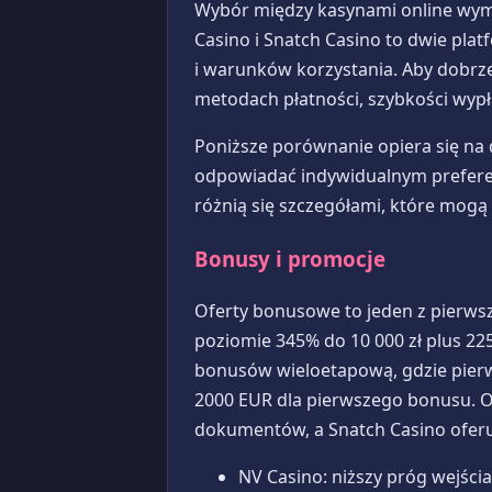
Wybór między kasynami online wym
Casino i Snatch Casino to dwie pla
i warunków korzystania. Aby dobrz
metodach płatności, szybkości wypła
Poniższe porównanie opiera się na 
odpowiadać indywidualnym preferenc
różnią się szczegółami, które mogą 
Bonusy i promocje
Oferty bonusowe to jeden z pierws
poziomie 345% do 10 000 zł plus 2
bonusów wieloetapową, gdzie pier
2000 EUR dla pierwszego bonusu. O
dokumentów, a Snatch Casino oferu
NV Casino: niższy próg wejścia 