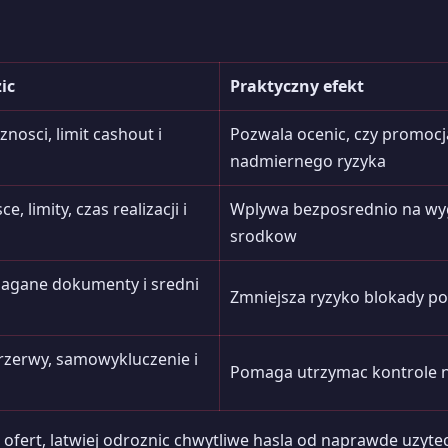
ic
Praktyczny efekt
nosci, limit cashout i
Pozwala ocenic, czy promocj
nadmiernego ryzyka
, limity, czas realizacji i
Wplywa bezposrednio na wy
srodkow
gane dokumenty i sredni
Zmniejsza ryzyko blokady po
przerwy, samowykluczenie i
Pomaga utrzymac kontrole n
 ofert, latwiej odroznic chwytliwe hasla od naprawde uzy