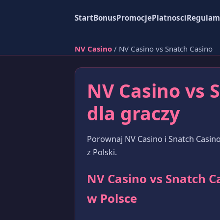
Start
Bonus
Promocje
Platnosci
Regulam
NV Casino
/ NV Casino vs Snatch Casino
NV Casino vs 
dla graczy
Porownaj NV Casino i Snatch Casino
z Polski.
NV Casino vs Snatch C
w Polsce