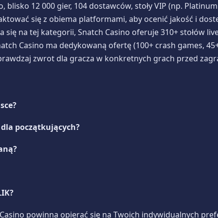
, blisko 12 000 gier, 104 dostawców, stoły VIP (np. Platinum
aktować się z obiema platformami, aby ocenić jakość i dos
 się na tej kategorii, Snatch Casino oferuje 310+ stołów liv
Snatch Casino ma dedykowaną ofertę (100+ crash games, 45+ 
sprawdzaj zwrot dla gracza w konkretnych grach przed zag
lsce?
 dla początkujących?
aną?
LIK?
Casino powinna opierać się na Twoich indywidualnych prefe