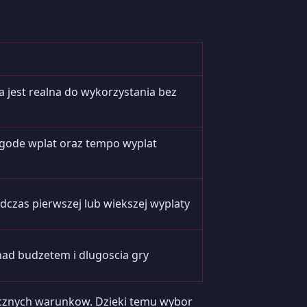
a jest realna do wykorzystania bez
gode wplat oraz tempo wyplat
dczas pierwszej lub wiekszej wyplaty
ad budzetem i dlugoscia gry
tecznych warunkow. Dzieki temu wybor