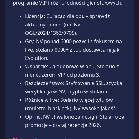
programie VIP i różnorodności gier stołowych.
Licencja: Curacao dla obu – sprawdź
aktualny numer (np. NV:
OGL/2024/1363/0705).
Gry: NV ponad 6000 pozycji z fokusem na
live, Stelario 8000+ z top dostawcami jak
Evolution.
Wsparcie: Całodobowe w obu, Stelario z
menedżerem VIP od poziomu 3.
Bezpieczeństwo: Szyfrowanie SSL, szybka
weryfikacja w NV, krypto w Stelario.
Różnice w live: Stelario więcej tytułów
(roulette, blackjack), NV wysoka jakość.
Opinie: NV chwalone za design, Stelario za
promocje – czytaj recenzje 2026.