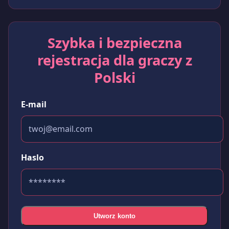
Szybka i bezpieczna
rejestracja dla graczy z
Polski
E-mail
Haslo
Utworz konto