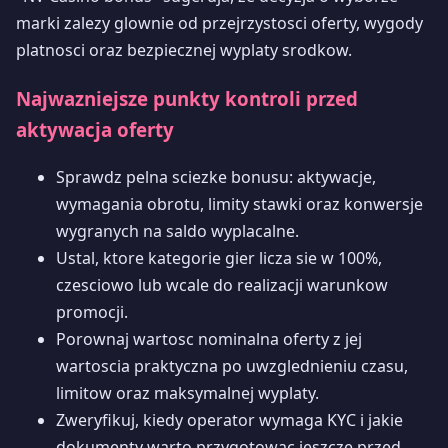
marki zalezy glownie od przejrzystosci oferty, wygody
platnosci oraz bezpiecznej wyplaty srodkow.
Najwazniejsze punkty kontroli przed
aktywacja oferty
Sprawdz pelna sciezke bonusu: aktywacje,
wymagania obrotu, limity stawki oraz konwersje
wygranych na saldo wyplacalne.
Ustal, ktore kategorie gier licza sie w 100%,
czesciowo lub wcale do realizacji warunkow
promocji.
Porownaj wartosc nominalna oferty z jej
wartoscia praktyczna po uwzglednieniu czasu,
limitow oraz maksymalnej wyplaty.
Zweryfikuj, kiedy operator wymaga KYC i jakie
dokumenty warto przygotowac jeszcze przed