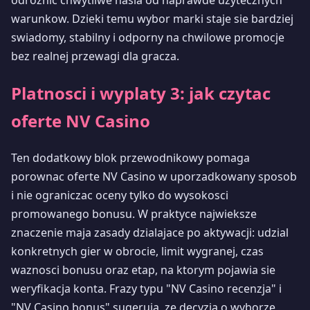
odroznic chwytliwe hasla od naprawde uzytecznych
warunkow. Dzieki temu wybor marki staje sie bardziej
swiadomy, stabilny i odporny na chwilowe promocje
bez realnej przewagi dla gracza.
Platnosci i wyplaty 3: jak czytac
oferte NV Casino
Ten dodatkowy blok przewodnikowy pomaga
porownac oferte NV Casino w uporzadkowany sposob
i nie ograniczac oceny tylko do wysokosci
promowanego bonusu. W praktyce najwieksze
znaczenie maja zasady dzialajace po aktywacji: udzial
konkretnych gier w obrocie, limit wygranej, czas
waznosci bonusu oraz etap, na ktorym pojawia sie
weryfikacja konta. Frazy typu "NV Casino recenzja" i
"NV Casino bonus" sugeruja, ze decyzja o wyborze