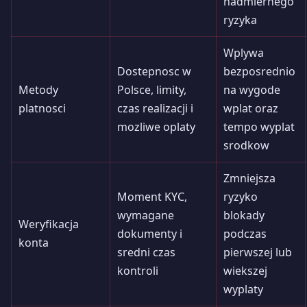
nadmiernego
ryzyka
Wplywa
Dostepnosc w
bezposrednio
Metody
Polsce, limity,
na wygode
platnosci
czas realizacji i
wplat oraz
mozliwe oplaty
tempo wyplat
srodkow
Zmniejsza
Moment KYC,
ryzyko
wymagane
blokady
Weryfikacja
dokumenty i
podczas
konta
sredni czas
pierwszej lub
kontroli
wiekszej
wyplaty