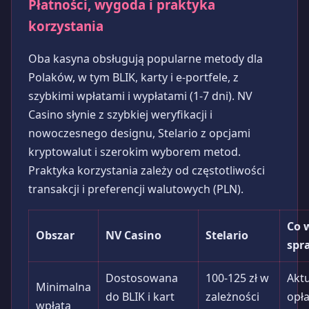
Płatności, wygoda i praktyka
korzystania
Oba kasyna obsługują popularne metody dla
Polaków, w tym BLIK, karty i e-portfele, z
szybkimi wpłatami i wypłatami (1-7 dni). NV
Casino słynie z szybkiej weryfikacji i
nowoczesnego designu, Stelario z opcjami
kryptowalut i szerokim wyborem metod.
Praktyka korzystania zależy od częstotliwości
transakcji i preferencji walutowych (PLN).
Co 
Obszar
NV Casino
Stelario
spr
Dostosowana
100-125 zł w
Aktu
Minimalna
do BLIK i kart
zależności
opła
wpłata