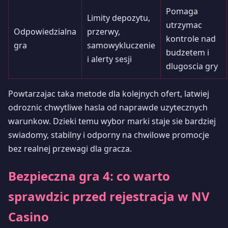
Pomaga
Limity depozytu,
utrzymac
Odpowiedzialna
przerwy,
kontrole nad
gra
samowykluczenie
budzetem i
i alerty sesji
dlugoscia gry
Powtarzajac taka metode dla kolejnych ofert, latwiej
odroznic chwytliwe hasla od naprawde uzytecznych
warunkow. Dzieki temu wybor marki staje sie bardziej
swiadomy, stabilny i odporny na chwilowe promocje
bez realnej przewagi dla gracza.
Bezpieczna gra 4: co warto
sprawdzic przed rejestracja w NV
Casino