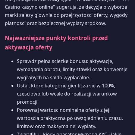
Casino kasyno online" sugeruja, ze decyzja o wyborze
marki zalezy glownie od przejrzystosci oferty, wygody
platnosci oraz bezpiecznej wyplaty srodkow.
Najwazniejsze punkty kontroli przed
aktywacja oferty
Sprawdz pelna sciezke bonusu: aktywacje,
wymagania obrotu, limity stawki oraz konwersje
wygranych na saldo wyplacalne.
Ustal, ktore kategorie gier licza sie w 100%,
czesciowo lub wcale do realizacji warunkow
promocji.
Porownaj wartosc nominalna oferty z jej
wartoscia praktyczna po uwzglednieniu czasu,
limitow oraz maksymalnej wyplaty.
Zweryfikuj, kiedy operator wymaga KYC i jakie