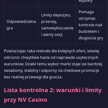
wyplaty
Pomaga
Limity depozytu,
utrzymac
Odpowiedzialna
przerwy,
kontrole nad
gra
samowykluczenie
budzetem i
i alerty sesji
dlugoscia gry
Powtarzajac taka metode dla kolejnych ofert, latwiej
odroznic chwytliwe hasla od naprawde uzytecznych
warunkow. Dzieki temu wybor marki staje sie bardziej
swiadomy, stabilny i odporny na chwilowe promocje
bez realnej przewagi dla gracza.
Lista kontrolna 2: warunki i limity
przy NV Casino