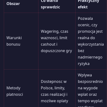
Co warto
Praktyczny
Obszar
sprawdzic
efekt
Pozwala
ocenic, czy
Wagering, czas
promocja jest
Warunki
waznosci, limit
realna do
bonusu
cashout i
wykorzystania
dopuszczone gry
bez
nadmiernego
ryzyka
Wplywa
Dostepnosc w
bezposrednio
Metody
Polsce, limity,
na wygode
platnosci
czas realizacji i
wplat oraz
mozliwe oplaty
tempo wyplat