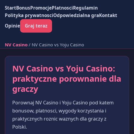
Start
Bonus
Promocje
Platnosci
Regulamin
Polityka prywatnosci
Odpowiedzialna gra
Kontakt
Opinie
Graj teraz
NV Casino
/ NV Casino vs Yoju Casino
NV Casino vs Yoju Casino:
praktyczne porownanie dla
graczy
Porownaj NV Casino i Yoju Casino pod katem
bonusow, platnosci, wygody korzystania i
praktycznych roznic waznych dla graczy z
Polski.