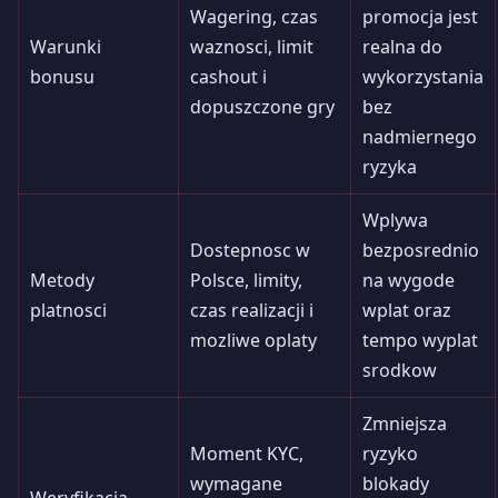
Wagering, czas
promocja jest
Warunki
waznosci, limit
realna do
bonusu
cashout i
wykorzystania
dopuszczone gry
bez
nadmiernego
ryzyka
Wplywa
Dostepnosc w
bezposrednio
Metody
Polsce, limity,
na wygode
platnosci
czas realizacji i
wplat oraz
mozliwe oplaty
tempo wyplat
srodkow
Zmniejsza
Moment KYC,
ryzyko
wymagane
blokady
Weryfikacja