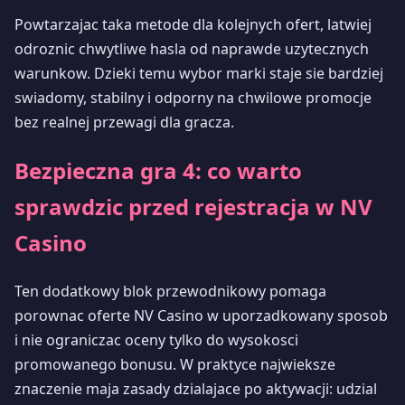
Powtarzajac taka metode dla kolejnych ofert, latwiej
odroznic chwytliwe hasla od naprawde uzytecznych
warunkow. Dzieki temu wybor marki staje sie bardziej
swiadomy, stabilny i odporny na chwilowe promocje
bez realnej przewagi dla gracza.
Bezpieczna gra 4: co warto
sprawdzic przed rejestracja w NV
Casino
Ten dodatkowy blok przewodnikowy pomaga
porownac oferte NV Casino w uporzadkowany sposob
i nie ograniczac oceny tylko do wysokosci
promowanego bonusu. W praktyce najwieksze
znaczenie maja zasady dzialajace po aktywacji: udzial