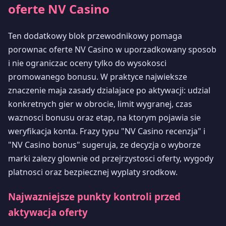
oferte NV Casino
Ten dodatkowy blok przewodnikowy pomaga
porownac oferte NV Casino w uporzadkowany sposob
i nie ograniczac oceny tylko do wysokosci
promowanego bonusu. W praktyce najwieksze
znaczenie maja zasady dzialajace po aktywacji: udzial
konkretnych gier w obrocie, limit wygranej, czas
waznosci bonusu oraz etap, na ktorym pojawia sie
weryfikacja konta. Frazy typu "NV Casino recenzja" i
"NV Casino bonus" sugeruja, ze decyzja o wyborze
marki zalezy glownie od przejrzystosci oferty, wygody
platnosci oraz bezpiecznej wyplaty srodkow.
Najwazniejsze punkty kontroli przed
aktywacja oferty