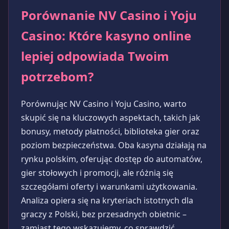
Porównanie NV Casino i Yoju
Casino: Które kasyno online
lepiej odpowiada Twoim
potrzebom?
Porównując NV Casino i Yoju Casino, warto
skupić się na kluczowych aspektach, takich jak
bonusy, metody płatności, biblioteka gier oraz
poziom bezpieczeństwa. Oba kasyna działają na
rynku polskim, oferując dostęp do automatów,
gier stołowych i promocji, ale różnią się
szczegółami oferty i warunkami użytkowania.
Analiza opiera się na kryteriach istotnych dla
graczy z Polski, bez przesadnych obietnic –
zamiast tego wskazujemy, co sprawdzić