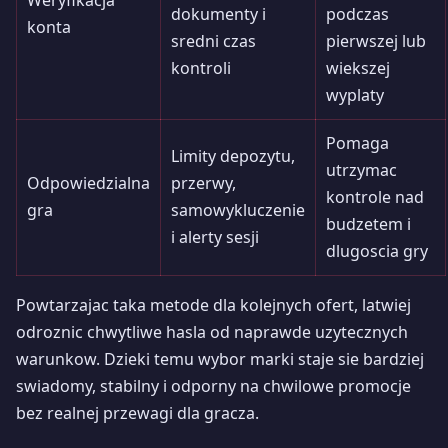
dokumenty i
podczas
konta
sredni czas
pierwszej lub
kontroli
wiekszej
wyplaty
Pomaga
Limity depozytu,
utrzymac
Odpowiedzialna
przerwy,
kontrole nad
gra
samowykluczenie
budzetem i
i alerty sesji
dlugoscia gry
Powtarzajac taka metode dla kolejnych ofert, latwiej
odroznic chwytliwe hasla od naprawde uzytecznych
warunkow. Dzieki temu wybor marki staje sie bardziej
swiadomy, stabilny i odporny na chwilowe promocje
bez realnej przewagi dla gracza.