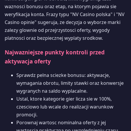
waznosci bonusu oraz etap, na ktorym pojawia sie
weryfikacja konta. Frazy typu "NV Casino polska" i "NV
Casino opinie" sugeruja, ze decyzja o wyborze marki
zalezy glownie od przejrzystosci oferty, wygody
platnosci oraz bezpiecznej wyplaty srodkow.
Najwazniejsze punkty kontroli przed
aktywacja oferty
Sprawdz pelna sciezke bonusu: aktywacje,
wymagania obrotu, limity stawki oraz konwersje
wygranych na saldo wyplacalne.
Ustal, ktore kategorie gier licza sie w 100%,
czesciowo lub wcale do realizacji warunkow
promocji.
Porownaj wartosc nominalna oferty z jej
wartoscia praktyczna po uwzglednieniu czasu,