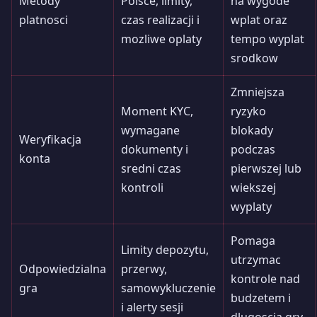
Metody
Polsce, limity,
na wygode
platnosci
czas realizacji i
wplat oraz
mozliwe oplaty
tempo wyplat
srodkow
Zmniejsza
Moment KYC,
ryzyko
wymagane
blokady
Weryfikacja
dokumenty i
podczas
konta
sredni czas
pierwszej lub
kontroli
wiekszej
wyplaty
Pomaga
Limity depozytu,
utrzymac
Odpowiedzialna
przerwy,
kontrole nad
gra
samowykluczenie
budzetem i
i alerty sesji
dlugoscia gry