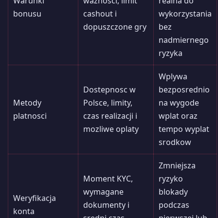
Warunki
waznosci, limit
realna do
bonusu
cashout i
wykorzystania
dopuszczone gry
bez
nadmiernego
ryzyka
Wplywa
Dostepnosc w
bezposrednio
Metody
Polsce, limity,
na wygode
platnosci
czas realizacji i
wplat oraz
mozliwe oplaty
tempo wyplat
srodkow
Zmniejsza
Moment KYC,
ryzyko
wymagane
blokady
Weryfikacja
dokumenty i
podczas
konta