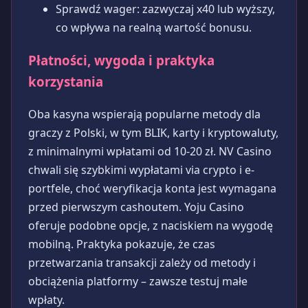
Sprawdź wager: zazwyczaj x40 lub wyższy,
co wpływa na realną wartość bonusu.
Płatności, wygoda i praktyka
korzystania
Oba kasyna wspierają popularne metody dla
graczy z Polski, w tym BLIK, karty i kryptowaluty,
z minimalnymi wpłatami od 10-20 zł. NV Casino
chwali się szybkimi wypłatami via crypto i e-
portfele, choć weryfikacja konta jest wymagana
przed pierwszym cashoutem. Yoju Casino
oferuje podobne opcje, z naciskiem na wygodę
mobilną. Praktyka pokazuje, że czas
przetwarzania transakcji zależy od metody i
obciążenia platformy – zawsze testuj małe
wpłaty.