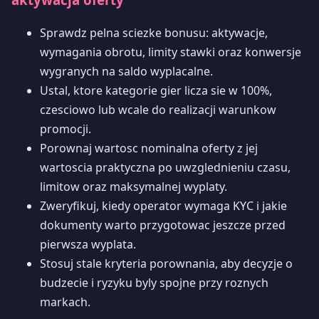
Sprawdz pelna sciezke bonusu: aktywacje,
wymagania obrotu, limity stawki oraz konwersje
wygranych na saldo wyplacalne.
Ustal, ktore kategorie gier licza sie w 100%,
czesciowo lub wcale do realizacji warunkow
promocji.
Porownaj wartosc nominalna oferty z jej
wartoscia praktyczna po uwzglednieniu czasu,
limitow oraz maksymalnej wyplaty.
Zweryfikuj, kiedy operator wymaga KYC i jakie
dokumenty warto przygotowac jeszcze przed
pierwsza wyplata.
Stosuj stale kryteria porownania, aby decyzje o
budzecie i ryzyku byly spojne przy roznych
markach.