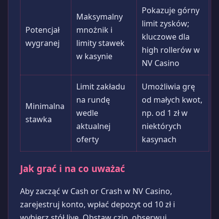
Pokazuje górny
Maksymalny
limit zysków;
Potencjał
mnożnik i
kluczowe dla
wygranej
limity stawek
high rollerów w
w kasynie
NV Casino
Limit zakładu
Umożliwia grę
na rundę
od małych kwot,
Minimalna
wedle
np. od 1 zł w
stawka
aktualnej
niektórych
oferty
kasynach
Jak grać i na co uważać
Aby zacząć w Cash or Crash w NV Casino,
zarejestruj konto, wpłać depozyt od 10 zł i
wybierz stół live. Obstaw czip, obserwuj