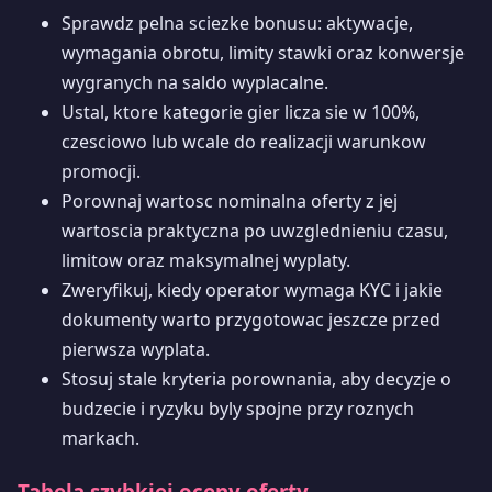
Sprawdz pelna sciezke bonusu: aktywacje,
wymagania obrotu, limity stawki oraz konwersje
wygranych na saldo wyplacalne.
Ustal, ktore kategorie gier licza sie w 100%,
czesciowo lub wcale do realizacji warunkow
promocji.
Porownaj wartosc nominalna oferty z jej
wartoscia praktyczna po uwzglednieniu czasu,
limitow oraz maksymalnej wyplaty.
Zweryfikuj, kiedy operator wymaga KYC i jakie
dokumenty warto przygotowac jeszcze przed
pierwsza wyplata.
Stosuj stale kryteria porownania, aby decyzje o
budzecie i ryzyku byly spojne przy roznych
markach.
Tabela szybkiej oceny oferty