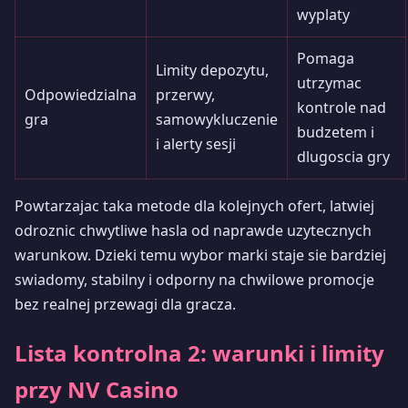
wyplaty
Pomaga
Limity depozytu,
utrzymac
Odpowiedzialna
przerwy,
kontrole nad
gra
samowykluczenie
budzetem i
i alerty sesji
dlugoscia gry
Powtarzajac taka metode dla kolejnych ofert, latwiej
odroznic chwytliwe hasla od naprawde uzytecznych
warunkow. Dzieki temu wybor marki staje sie bardziej
swiadomy, stabilny i odporny na chwilowe promocje
bez realnej przewagi dla gracza.
Lista kontrolna 2: warunki i limity
przy NV Casino