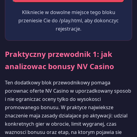
Klikniecie w dowolne miejsce tego bloku
przeniesie Cie do /play.html, aby dokonczyc
rejestracje.
Praktyczny przewodnik 1: jak
analizowac bonusy NV Casino
Ten dodatkowy blok przewodnikowy pomaga
porownac oferte NV Casino w uporzadkowany sposob
i nie ograniczac oceny tylko do wysokosci
promowanego bonusu. W praktyce najwieksze
znaczenie maja zasady dzialajace po aktywacji: udzial
konkretnych gier w obrocie, limit wygranej, czas
waznosci bonusu oraz etap, na ktorym pojawia sie