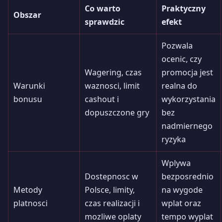
Co warto
Praktyczny
Obszar
sprawdzic
efekt
Pozwala
ocenic, czy
Wagering, czas
promocja jest
Warunki
waznosci, limit
realna do
bonusu
cashout i
wykorzystania
dopuszczone gry
bez
nadmiernego
ryzyka
Wplywa
Dostepnosc w
bezposrednio
Metody
Polsce, limity,
na wygode
platnosci
czas realizacji i
wplat oraz
mozliwe oplaty
tempo wyplat