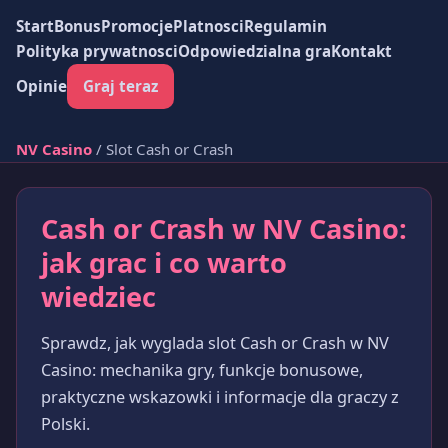
Start
Bonus
Promocje
Platnosci
Regulamin
Polityka prywatnosci
Odpowiedzialna gra
Kontakt
Opinie
Graj teraz
NV Casino
/ Slot Cash or Crash
Cash or Crash w NV Casino:
jak grac i co warto
wiedziec
Sprawdz, jak wyglada slot Cash or Crash w NV
Casino: mechanika gry, funkcje bonusowe,
praktyczne wskazowki i informacje dla graczy z
Polski.