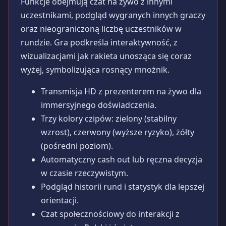
Funkcje obejmują czat na żywo z innymi
uczestnikami, podgląd wygranych innych graczy
oraz nieograniczoną liczbę uczestników w
rundzie. Gra podkreśla interaktywność, z
wizualizacjami jak rakieta unosząca się coraz
wyżej, symbolizująca rosnący mnożnik.
Transmisja HD z prezenterem na żywo dla
immersyjnego doświadczenia.
Trzy kolory czipów: zielony (stabilny
wzrost), czerwony (wyższe ryzyko), żółty
(pośredni poziom).
Automatyczny cash out lub ręczna decyzja
w czasie rzeczywistym.
Podgląd historii rund i statystyk dla lepszej
orientacji.
Czat społecznościowy do interakcji z