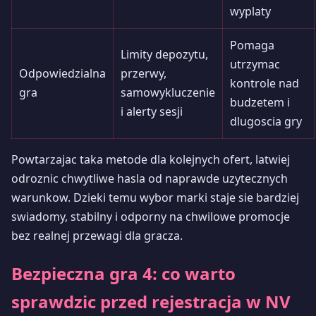
wyplaty
Pomaga
Limity depozytu,
utrzymac
Odpowiedzialna
przerwy,
kontrole nad
gra
samowykluczenie
budzetem i
i alerty sesji
dlugoscia gry
Powtarzajac taka metode dla kolejnych ofert, latwiej
odroznic chwytliwe hasla od naprawde uzytecznych
warunkow. Dzieki temu wybor marki staje sie bardziej
swiadomy, stabilny i odporny na chwilowe promocje
bez realnej przewagi dla gracza.
Bezpieczna gra 4: co warto
sprawdzic przed rejestracja w NV