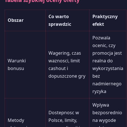
Co warto
Praktyczny
Obszar
sprawdzic
efekt
Pozwala
ocenic, czy
Wagering, czas
promocja jest
Warunki
waznosci, limit
realna do
bonusu
cashout i
wykorzystania
dopuszczone gry
bez
nadmiernego
ryzyka
Wplywa
Dostepnosc w
bezposrednio
Metody
Polsce, limity,
na wygode