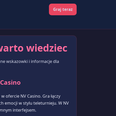
Graj teraz
warto wiedziec
ne wskazowki i informacje dla
 Casino
 w ofercie NV Casino. Gra łączy
h emocji w stylu teleturnieju. W NV
łynnym interfejsem.