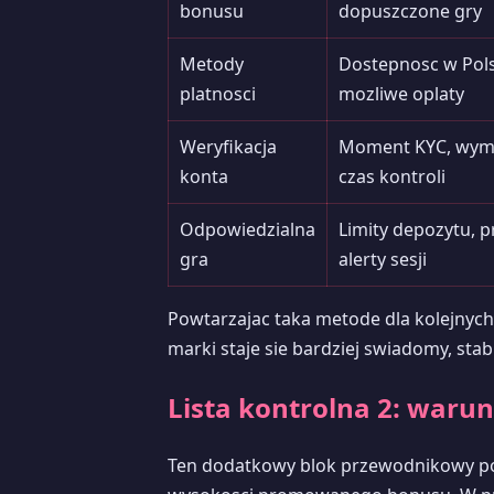
bonusu
dopuszczone gry
Metody
Dostepnosc w Polsce
platnosci
mozliwe oplaty
Weryfikacja
Moment KYC, wyma
konta
czas kontroli
Odpowiedzialna
Limity depozytu, 
gra
alerty sesji
Powtarzajac taka metode dla kolejnych
marki staje sie bardziej swiadomy, sta
Lista kontrolna 2: warunk
Ten dodatkowy blok przewodnikowy po