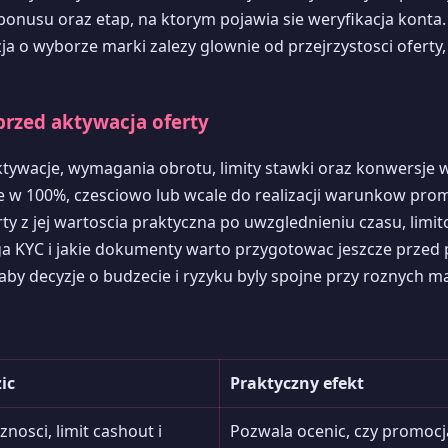
 bonusu oraz etap, na ktorym pojawia sie weryfikacja konta.
ja o wyborze marki zalezy glownie od przejrzystosci oferty
przed aktywacja oferty
tywacje, wymagania obrotu, limity stawki oraz konwersje 
 sie w 100%, czesciowo lub wcale do realizacji warunkow prom
y z jej wartoscia praktyczna po uwzglednieniu czasu, limi
a KYC i jakie dokumenty warto przygotowac jeszcze przed 
 aby decyzje o budzecie i ryzyku byly spojne przy roznych m
ic
Praktyczny efekt
nosci, limit cashout i
Pozwala ocenic, czy promocj