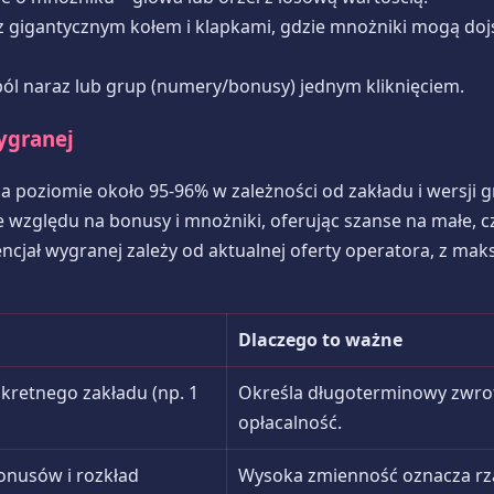
 z gigantycznym kołem i klapkami, gdzie mnożniki mogą dojś
ól naraz lub grup (numery/bonusy) jednym kliknięciem.
ygranej
a poziomie około 95-96% w zależności od zakładu i wersji gr
e względu na bonusy i mnożniki, oferując szanse na małe,
encjał wygranej zależy od aktualnej oferty operatora, z m
Dlaczego to ważne
kretnego zakładu (np. 1
Określa długoterminowy zwrot
opłacalność.
onusów i rozkład
Wysoka zmienność oznacza rza