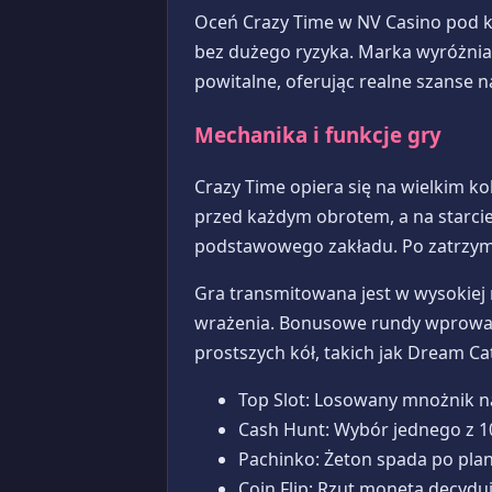
Oceń Crazy Time w NV Casino pod k
bez dużego ryzyka. Marka wyróżnia s
powitalne, oferując realne szanse
Mechanika i funkcje gry
Crazy Time opiera się na wielkim ko
przed każdym obrotem, a na starci
podstawowego zakładu. Po zatrzyman
Gra transmitowana jest w wysokiej
wrażenia. Bonusowe rundy wprowadz
prostszych kół, takich jak Dream Ca
Top Slot: Losowany mnożnik n
Cash Hunt: Wybór jednego z 10
Pachinko: Żeton spada po plan
Coin Flip: Rzut monetą decydu