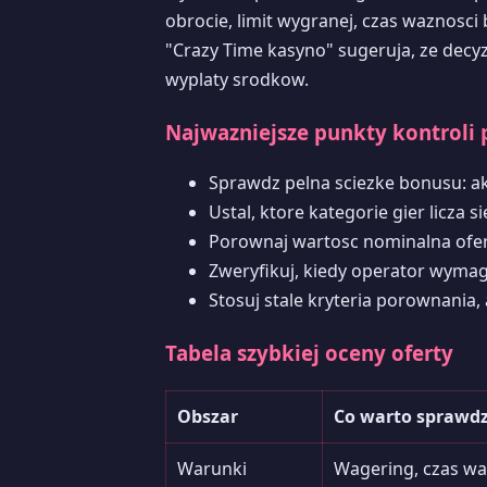
obrocie, limit wygranej, czas waznosci
"Crazy Time kasyno" sugeruja, ze decyz
wyplaty srodkow.
Najwazniejsze punkty kontroli 
Sprawdz pelna sciezke bonusu: ak
Ustal, ktore kategorie gier licza
Porownaj wartosc nominalna ofert
Zweryfikuj, kiedy operator wymag
Stosuj stale kryteria porownania,
Tabela szybkiej oceny oferty
Obszar
Co warto sprawdz
Warunki
Wagering, czas waz