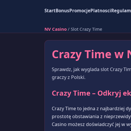
Start
Bonus
Promocje
Platnosci
Regulam
NV Casino
/ Slot Crazy Time
Crazy Time w N
Sprawdz, jak wyglada slot Crazy Ti
graczy z Polski.
Crazy Time – Odkryj e
Crazy Time to jedna z najbardziej d
prostotę obstawiania z nieprzewidyw
Casino możesz doświadczyć jej w wys