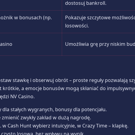
dostosuj bankroll.
żnik w bonusach (np.
Pokazuje szczytowe możliwości,
losowości.
Casino
Umożliwia grę przy niskim budż
obstaw stawkę i obserwuj obrót – proste reguły pozwalają s
t krótkie, a emocje bonusów mogą skłaniać do impulsywnych
zędzi NV Casino.
dla stałych wygranych, bonusy dla potencjału.
 zmienić zwykły zakład w dużą nagrodę.
 w Cash Hunt wybierz intuicyjnie, w Crazy Time – klapkę.
st czysto losowa, bez wpływu na wynik.