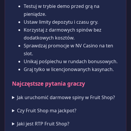
Testuj w trybie demo przed grą na
pieniądze.
Ustaw limity depozytu i czasu gry.
Korzystaj z darmowych spinów bez
dodatkowych kosztów.
Sprawdzaj promocje w NV Casino na ten
slot.
Unikaj pośpiechu w rundach bonusowych.
Graj tylko w licencjonowanych kasynach.
Najczęstsze pytania graczy
Jak uruchomić darmowe spiny w Fruit Shop?
Czy Fruit Shop ma jackpot?
Jaki jest RTP Fruit Shop?