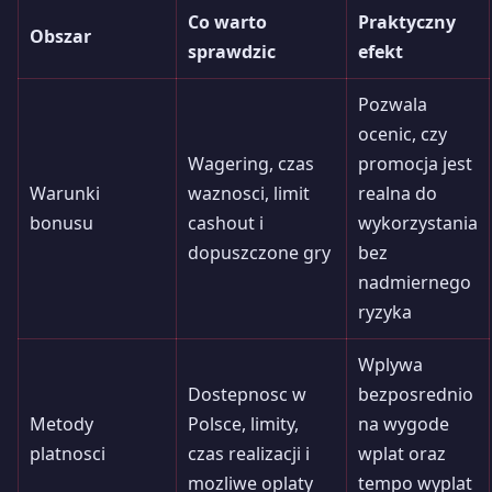
Co warto
Praktyczny
Obszar
sprawdzic
efekt
Pozwala
ocenic, czy
Wagering, czas
promocja jest
Warunki
waznosci, limit
realna do
bonusu
cashout i
wykorzystania
dopuszczone gry
bez
nadmiernego
ryzyka
Wplywa
Dostepnosc w
bezposrednio
Metody
Polsce, limity,
na wygode
platnosci
czas realizacji i
wplat oraz
mozliwe oplaty
tempo wyplat