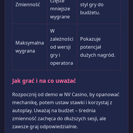
częste
Zmienność
styl gry do
mniejsze
budżetu.
wygrane
W
zależności
Pokazuje
Maksymalna
od wersji
potencjał
wygrana
gry i
dużych nagród.
operatora
Jak grać i na co uważać
Rozpocznij od demo w NV Casino, by opanować
mechanikę, potem ustaw stawki i korzystaj z
autoplay. Uważaj na budżet – średnia
zmienność zachęca do dłuższych sesji, ale
zawsze graj odpowiedzialnie.