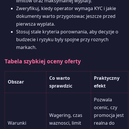
limitow oraz maksymalnej wyplaty.
Zweryfikuj, kiedy operator wymaga KYC i jakie
dokumenty warto przygotowac jeszcze przed
pierwsza wyplata.
Stosuj stale kryteria porownania, aby decyzje o
budzecie i ryzyku byly spojne przy roznych
markach.
Tabela szybkiej oceny oferty
Co warto
Praktyczny
Obszar
sprawdzic
efekt
Pozwala
ocenic, czy
Wagering, czas
promocja jest
Warunki
waznosci, limit
realna do