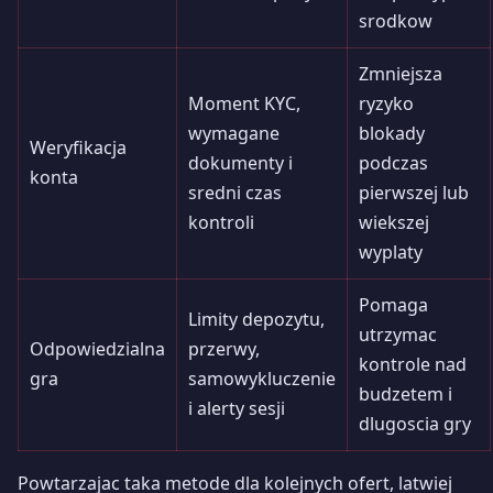
srodkow
Zmniejsza
Moment KYC,
ryzyko
wymagane
blokady
Weryfikacja
dokumenty i
podczas
konta
sredni czas
pierwszej lub
kontroli
wiekszej
wyplaty
Pomaga
Limity depozytu,
utrzymac
Odpowiedzialna
przerwy,
kontrole nad
gra
samowykluczenie
budzetem i
i alerty sesji
dlugoscia gry
Powtarzajac taka metode dla kolejnych ofert, latwiej