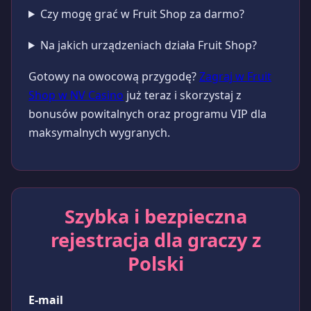
Czy mogę grać w Fruit Shop za darmo?
Na jakich urządzeniach działa Fruit Shop?
Gotowy na owocową przygodę?
Zagraj w Fruit
Shop w NV Casino
już teraz i skorzystaj z
bonusów powitalnych oraz programu VIP dla
maksymalnych wygranych.
Szybka i bezpieczna
rejestracja dla graczy z
Polski
E-mail