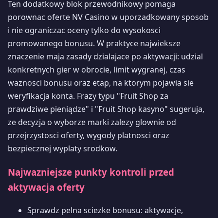
Ten dodatkowy blok przewodnikowy pomaga
porownac oferte NV Casino w uporzadkowany sposob
i nie ograniczac oceny tylko do wysokosci
promowanego bonusu. W praktyce najwieksze
znaczenie maja zasady dzialajace po aktywacji: udzial
konkretnych gier w obrocie, limit wygranej, czas
waznosci bonusu oraz etap, na ktorym pojawia sie
weryfikacja konta. Frazy typu "Fruit Shop za
prawdziwe pieniądze" i "Fruit Shop kasyno" sugeruja,
ze decyzja o wyborze marki zalezy glownie od
przejrzystosci oferty, wygody platnosci oraz
bezpiecznej wyplaty srodkow.
Najwazniejsze punkty kontroli przed
aktywacja oferty
Sprawdz pelna sciezke bonusu: aktywacje,