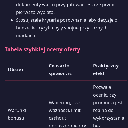
dokumenty warto przygotowac jeszcze przed
pierwsza wyplata.
Stosuj stale kryteria porownania, aby decyzje o
budzecie i ryzyku byly spojne przy roznych
markach.
Tabela szybkiej oceny oferty
Co warto
Praktyczny
Obszar
sprawdzic
efekt
Pozwala
ocenic, czy
Wagering, czas
promocja jest
Warunki
waznosci, limit
realna do
bonusu
cashout i
wykorzystania
dopuszczone gry
bez