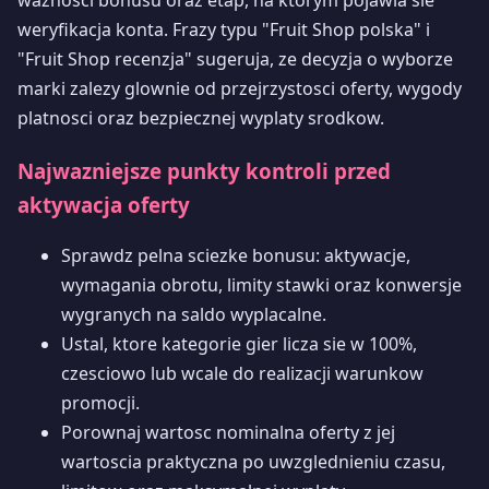
weryfikacja konta. Frazy typu "Fruit Shop polska" i
"Fruit Shop recenzja" sugeruja, ze decyzja o wyborze
marki zalezy glownie od przejrzystosci oferty, wygody
platnosci oraz bezpiecznej wyplaty srodkow.
Najwazniejsze punkty kontroli przed
aktywacja oferty
Sprawdz pelna sciezke bonusu: aktywacje,
wymagania obrotu, limity stawki oraz konwersje
wygranych na saldo wyplacalne.
Ustal, ktore kategorie gier licza sie w 100%,
czesciowo lub wcale do realizacji warunkow
promocji.
Porownaj wartosc nominalna oferty z jej
wartoscia praktyczna po uwzglednieniu czasu,