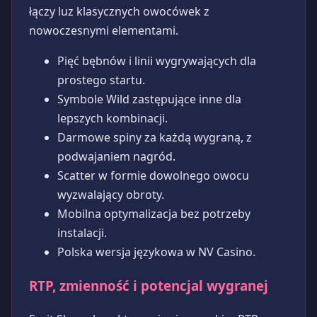
łączy luz klasycznych owocówek z
nowoczesnymi elementami.
Pięć bębnów i linii wygrywających dla
prostego startu.
Symbole Wild zastępujące inne dla
lepszych kombinacji.
Darmowe spiny za każdą wygraną, z
podwajaniem nagród.
Scatter w formie dowolnego owocu
wyzwalający obroty.
Mobilna optymalizacja bez potrzeby
instalacji.
Polska wersja językowa w NV Casino.
RTP, zmienność i potencjal wygranej