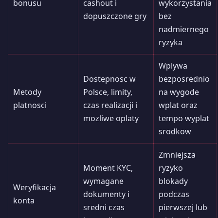
bonusu
cashout i
wykorzystania
dopuszczone gry
bez
nadmiernego
ryzyka
Wplywa
Dostepnosc w
bezposrednio
Metody
Polsce, limity,
na wygode
platnosci
czas realizacji i
wplat oraz
mozliwe oplaty
tempo wyplat
srodkow
Zmniejsza
Moment KYC,
ryzyko
wymagane
blokady
Weryfikacja
dokumenty i
podczas
konta
sredni czas
pierwszej lub