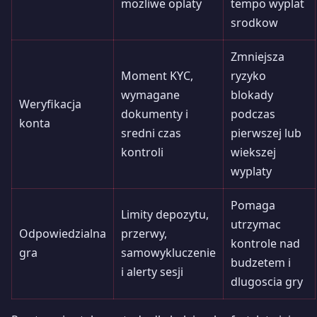
mozliwe oplaty
tempo wyplat
srodkow
Zmniejsza
Moment KYC,
ryzyko
wymagane
blokady
Weryfikacja
dokumenty i
podczas
konta
sredni czas
pierwszej lub
kontroli
wiekszej
wyplaty
Pomaga
Limity depozytu,
utrzymac
Odpowiedzialna
przerwy,
kontrole nad
gra
samowykluczenie
budzetem i
i alerty sesji
dlugoscia gry