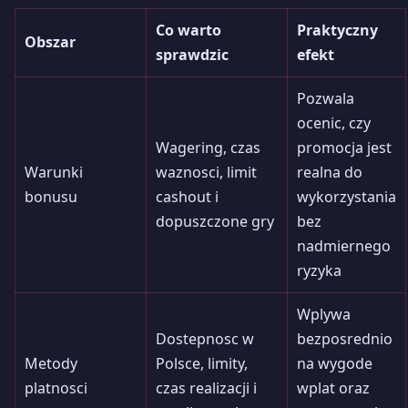
Co warto
Praktyczny
Obszar
sprawdzic
efekt
Pozwala
ocenic, czy
Wagering, czas
promocja jest
Warunki
waznosci, limit
realna do
bonusu
cashout i
wykorzystania
dopuszczone gry
bez
nadmiernego
ryzyka
Wplywa
Dostepnosc w
bezposrednio
Metody
Polsce, limity,
na wygode
platnosci
czas realizacji i
wplat oraz