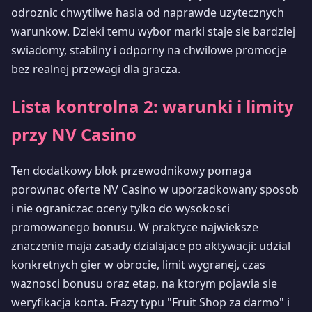
odroznic chwytliwe hasla od naprawde uzytecznych
warunkow. Dzieki temu wybor marki staje sie bardziej
swiadomy, stabilny i odporny na chwilowe promocje
bez realnej przewagi dla gracza.
Lista kontrolna 2: warunki i limity
przy NV Casino
Ten dodatkowy blok przewodnikowy pomaga
porownac oferte NV Casino w uporzadkowany sposob
i nie ograniczac oceny tylko do wysokosci
promowanego bonusu. W praktyce najwieksze
znaczenie maja zasady dzialajace po aktywacji: udzial
konkretnych gier w obrocie, limit wygranej, czas
waznosci bonusu oraz etap, na ktorym pojawia sie
weryfikacja konta. Frazy typu "Fruit Shop za darmo" i