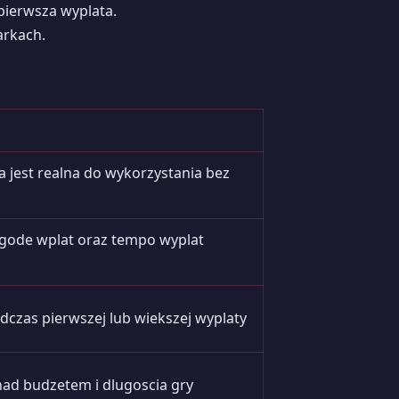
pierwsza wyplata.
arkach.
a jest realna do wykorzystania bez
gode wplat oraz tempo wyplat
dczas pierwszej lub wiekszej wyplaty
ad budzetem i dlugoscia gry