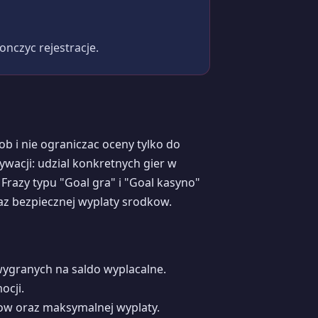
onczyc rejestracje.
i nie ograniczac oceny tylko do
wacji: udzial konkretnych gier w
 Frazy typu "Goal gra" i "Goal kasyno"
raz bezpiecznej wyplaty srodkow.
wygranych na saldo wyplacalne.
ocji.
tow oraz maksymalnej wyplaty.