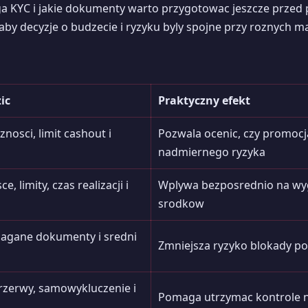
a KYC i jakie dokumenty warto przygotowac jeszcze przed 
 aby decyzje o budzecie i ryzyku byly spojne przy roznych m
ic
Praktyczny efekt
nosci, limit cashout i
Pozwala ocenic, czy promocj
nadmiernego ryzyka
, limity, czas realizacji i
Wplywa bezposrednio na wy
srodkow
gane dokumenty i sredni
Zmniejsza ryzyko blokady po
przerwy, samowykluczenie i
Pomaga utrzymac kontrole n