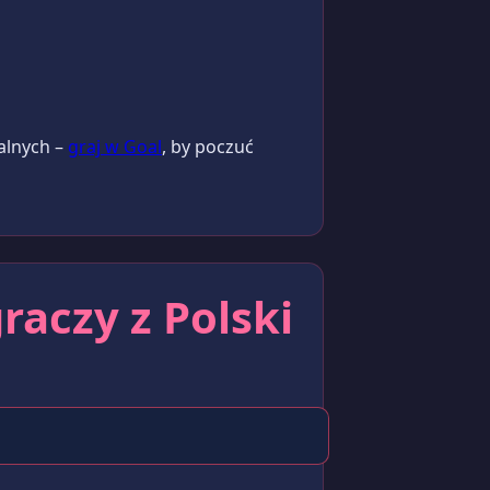
alnych –
graj w Goal
, by poczuć
raczy z Polski