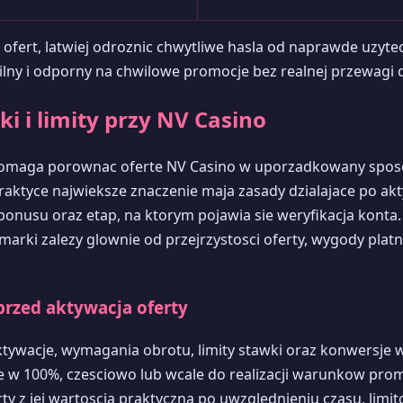
 ofert, latwiej odroznic chwytliwe hasla od naprawde uzy
bilny i odporny na chwilowe promocje bez realnej przewagi d
i i limity przy NV Casino
maga porownac oferte NV Casino w uporzadkowany sposob 
tyce najwieksze znaczenie maja zasady dzialajace po akty
 bonusu oraz etap, na ktorym pojawia sie weryfikacja konta.
arki zalezy glownie od przejrzystosci oferty, wygody platn
przed aktywacja oferty
tywacje, wymagania obrotu, limity stawki oraz konwersje 
 sie w 100%, czesciowo lub wcale do realizacji warunkow prom
y z jej wartoscia praktyczna po uwzglednieniu czasu, limi