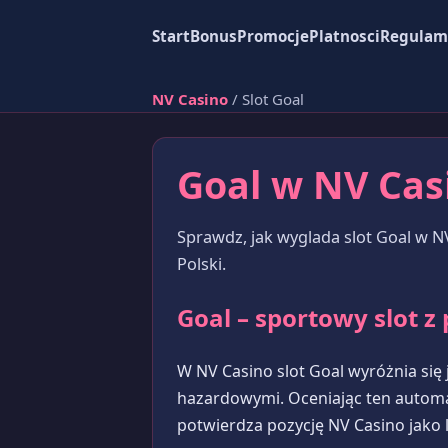
Start
Bonus
Promocje
Platnosci
Regulam
NV Casino
/ Slot Goal
Goal w NV Casi
Sprawdz, jak wyglada slot Goal w N
Polski.
Goal – sportowy slot 
W NV Casino slot Goal wyróżnia się
hazardowymi. Oceniając ten automa
potwierdza pozycję NV Casino jako l