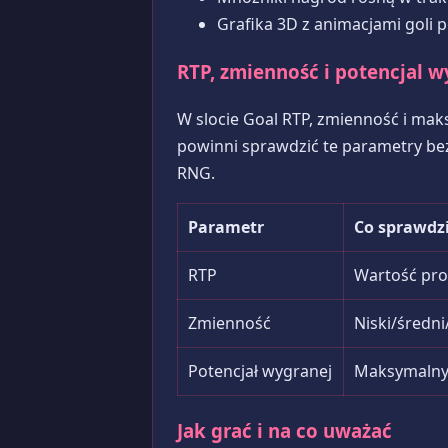
Grafika 3D z animacjami goli 
RTP, zmienność i potencjal w
W slocie Goal RTP, zmienność i mak
powinni sprawdzić te parametry bez
RNG.
Parametr
Co sprawdz
RTP
Wartość pro
Zmienność
Niski/średni
Potencjał wygranej
Maksymalny 
Jak grać i na co uważać