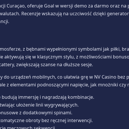
ncji Curaçao, oferuje Goal w wersji demo za darmo oraz na
walutach. Recenzje wskazują na uczciwość dzięki generator
ncji.
 atmosferze, z bębnami wypełnionymi symbolami jak piłki, br
nie aktywują się w klasycznym stylu, z możliwościami bonus
scattery, zwiększają szanse na dłuższe sesje.
wany do urządzeń mobilnych, co ułatwia grę w NV Casino be
 ale z elementami podnoszącymi napięcie, jak mnożniki cz
e budują immersję i nagradzają kombinacje.
twiając ułożenie linii wygrywających.
bonusowe z dodatkowymi spinami.
omatyczne obroty bez ręcznej interwencji.
cie meczowych sekwencji.