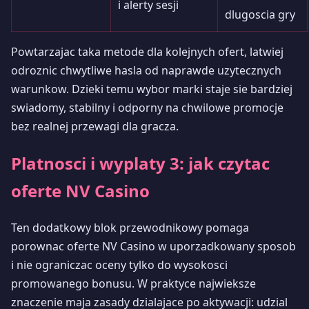
i alerty sesji
dlugoscia gry
Powtarzajac taka metode dla kolejnych ofert, latwiej
odroznic chwytliwe hasla od naprawde uzytecznych
warunkow. Dzieki temu wybor marki staje sie bardziej
swiadomy, stabilny i odporny na chwilowe promocje
bez realnej przewagi dla gracza.
Platnosci i wyplaty 3: jak czytac
oferte NV Casino
Ten dodatkowy blok przewodnikowy pomaga
porownac oferte NV Casino w uporzadkowany sposob
i nie ograniczac oceny tylko do wysokosci
promowanego bonusu. W praktyce najwieksze
znaczenie maja zasady dzialajace po aktywacji: udzial