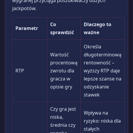
wygranej przyciąga poszukiwaczy dużych
jackpotów.
Co
Dlaczego to
Parametr
sprawdzić
ważne
Określa
Wartość
długoterminową
procentową
rentowność –
RTP
zwrotu dla
wyższy RTP daje
gracza w
lepsze szanse na
opisie gry
odzyskanie
stawek
Czy gra jest
Wpływa na
niska,
ryzyko: niska dla
średnia czy
stałych