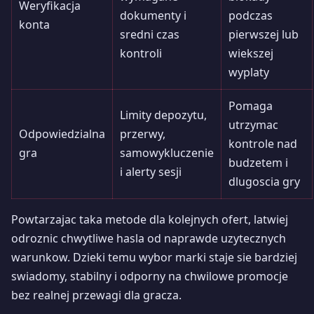
Weryfikacja
dokumenty i
podczas
konta
sredni czas
pierwszej lub
kontroli
wiekszej
wyplaty
Pomaga
Limity depozytu,
utrzymac
Odpowiedzialna
przerwy,
kontrole nad
gra
samowykluczenie
budzetem i
i alerty sesji
dlugoscia gry
Powtarzajac taka metode dla kolejnych ofert, latwiej
odroznic chwytliwe hasla od naprawde uzytecznych
warunkow. Dzieki temu wybor marki staje sie bardziej
swiadomy, stabilny i odporny na chwilowe promocje
bez realnej przewagi dla gracza.