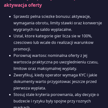
aktywacja oferty
Sprawdz pelna sciezke bonusu: aktywacje,
wymagania obrotu, limity stawki oraz konwersje
wygranych na saldo wyplacalne.
Ustal, ktore kategorie gier licza sie w 100%,
czesciowo lub wcale do realizacji warunkow
promocji.
Porownaj wartosc nominalna oferty z jej
wartoscia praktyczna po uwzglednieniu czasu,
limitow oraz maksymalnej wyplaty.
Zweryfikuj, kiedy operator wymaga KYC i jakie
dokumenty warto przygotowac jeszcze przed
pierwsza wyplata.
Stosuj stale kryteria porownania, aby decyzje o
budzecie i ryzyku byly spojne przy roznych
markach.