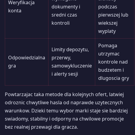
Weryfikacja
dokumenty i
podczas
konta
sredni czas
pierwszej lub
kontroli
wiekszej
wyplaty
Pomaga
Limity depozytu,
utrzymac
Odpowiedzialna
przerwy,
kontrole nad
gra
samowykluczenie
budzetem i
i alerty sesji
dlugoscia gry
Powtarzajac taka metode dla kolejnych ofert, latwiej
odroznic chwytliwe hasla od naprawde uzytecznych
warunkow. Dzieki temu wybor marki staje sie bardziej
swiadomy, stabilny i odporny na chwilowe promocje
bez realnej przewagi dla gracza.