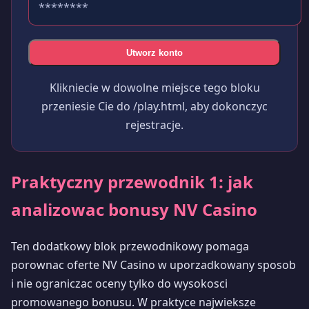
Utworz konto
Klikniecie w dowolne miejsce tego bloku
przeniesie Cie do /play.html, aby dokonczyc
rejestracje.
Praktyczny przewodnik 1: jak
analizowac bonusy NV Casino
Ten dodatkowy blok przewodnikowy pomaga
porownac oferte NV Casino w uporzadkowany sposob
i nie ograniczac oceny tylko do wysokosci
promowanego bonusu. W praktyce najwieksze