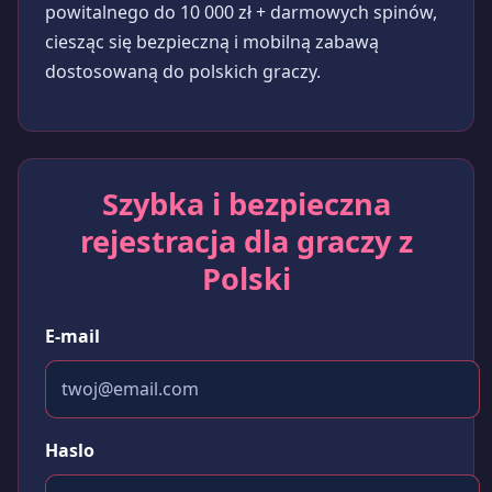
powitalnego do 10 000 zł + darmowych spinów,
ciesząc się bezpieczną i mobilną zabawą
dostosowaną do polskich graczy.
Szybka i bezpieczna
rejestracja dla graczy z
Polski
E-mail
Haslo