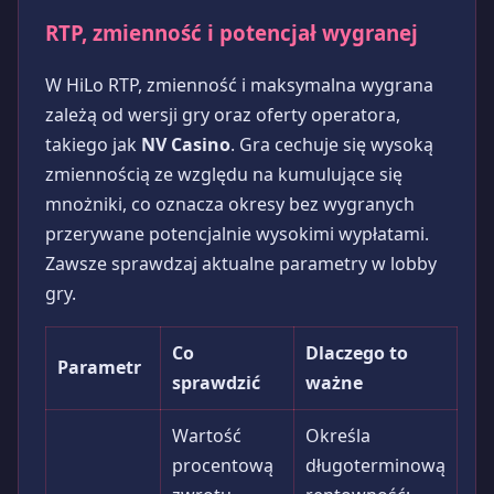
RTP, zmienność i potencjał wygranej
W HiLo RTP, zmienność i maksymalna wygrana
zależą od wersji gry oraz oferty operatora,
takiego jak
NV Casino
. Gra cechuje się wysoką
zmiennością ze względu na kumulujące się
mnożniki, co oznacza okresy bez wygranych
przerywane potencjalnie wysokimi wypłatami.
Zawsze sprawdzaj aktualne parametry w lobby
gry.
Co
Dlaczego to
Parametr
sprawdzić
ważne
Wartość
Określa
procentową
długoterminową