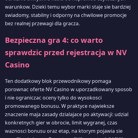
warunkow. Dzieki temu wybor marki staje sie bardziej
swiadomy, stabilny i odporny na chwilowe promocje
bez realnej przewagi dla gracza.
Bezpieczna gra 4: co warto
sprawdzic przed rejestracja w NV
Casino
Ten dodatkowy blok przewodnikowy pomaga
porownac oferte NV Casino w uporzadkowany sposob
i nie ograniczac oceny tylko do wysokosci
promowanego bonusu. W praktyce najwieksze
znaczenie maja zasady dzialajace po aktywacji: udzial
konkretnych gier w obrocie, limit wygranej, czas
waznosci bonusu oraz etap, na ktorym pojawia sie