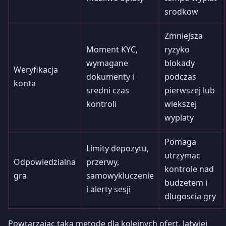
srodkow
Zmniejsza
Moment KYC,
ryzyko
wymagane
blokady
Weryfikacja
dokumenty i
podczas
konta
sredni czas
pierwszej lub
kontroli
wiekszej
wyplaty
Pomaga
Limity depozytu,
utrzymac
Odpowiedzialna
przerwy,
kontrole nad
gra
samowykluczenie
budzetem i
i alerty sesji
dlugoscia gry
Powtarzajac taka metode dla kolejnych ofert, latwiej