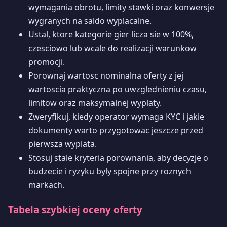
wymagania obrotu, limity stawki oraz konwersje
wygranych na saldo wyplacalne.
Ustal, ktore kategorie gier licza sie w 100%,
czesciowo lub wcale do realizacji warunkow
promocji.
Porownaj wartosc nominalna oferty z jej
wartoscia praktyczna po uwzglednieniu czasu,
limitow oraz maksymalnej wyplaty.
Zweryfikuj, kiedy operator wymaga KYC i jakie
dokumenty warto przygotowac jeszcze przed
pierwsza wyplata.
Stosuj stale kryteria porownania, aby decyzje o
budzecie i ryzyku byly spojne przy roznych
markach.
Tabela szybkiej oceny oferty