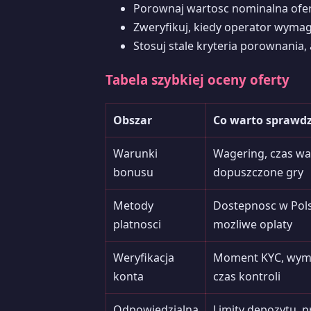
Porownaj wartosc nominalna ofert
Zweryfikuj, kiedy operator wymag
Stosuj stale kryteria porownania,
Tabela szybkiej oceny oferty
Obszar
Co warto sprawdz
Warunki
Wagering, czas waz
bonusu
dopuszczone gry
Metody
Dostepnosc w Polsce
platnosci
mozliwe oplaty
Weryfikacja
Moment KYC, wyma
konta
czas kontroli
Odpowiedzialna
Limity depozytu, 