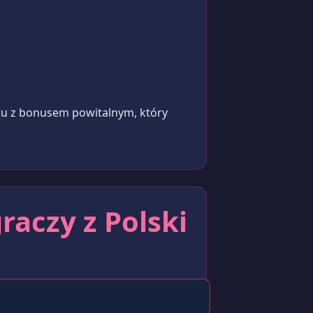
tu z bonusem powitalnym, który
raczy z Polski