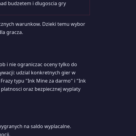
ad budzetem i dlugoscia gry
tecznych warunkow. Dzieki temu wybor
la gracza.
i nie ograniczac oceny tylko do
wacji: udzial konkretnych gier w
 Frazy typu "Ink Mine za darmo" i "Ink
 platnosci oraz bezpiecznej wyplaty
wygranych na saldo wyplacalne.
ocji.