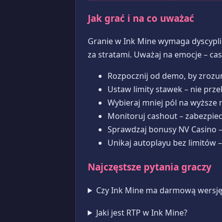
Jak grać i na co uważać
Granie w Ink Mine wymaga dyscyplin
za stratami. Uważaj na emocje – cas
Rozpocznij od demo, by zrozum
Ustaw limity stawek – nie prze
Wybieraj mniej pól na wyższe
Monitoruj cashout – zabezpiecz
Sprawdzaj bonusy NV Casino 
Unikaj autoplayu bez limitów –
Najczęstsze pytania graczy
Czy Ink Mine ma darmową wersję
Jaki jest RTP w Ink Mine?