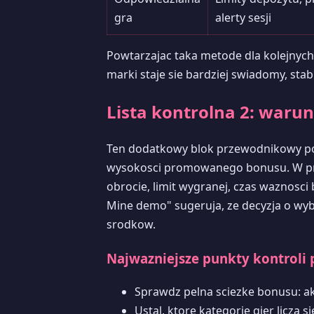
gra
alerty sesji
Powtarzajac taka metode dla kolejnych
marki staje sie bardziej swiadomy, sta
Lista kontrolna 2: warunk
Ten dodatkowy blok przewodnikowy po
wysokosci promowanego bonusu. W prak
obrocie, limit wygranej, czas waznosci
Mine demo" sugeruja, ze decyzja o wybo
srodkow.
Najwazniejsze punkty kontroli 
Sprawdz pelna sciezke bonusu: ak
Ustal, ktore kategorie gier licza