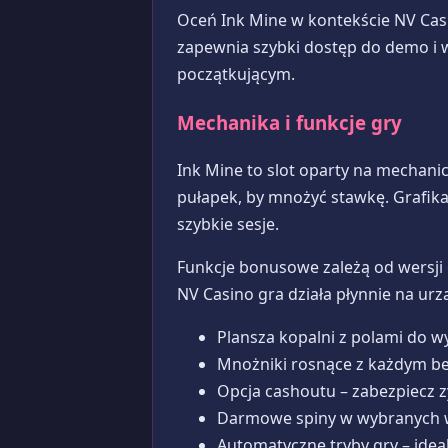
Oceń Ink Mine w kontekście NV Casin
zapewnia szybki dostęp do demo i we
początkującym.
Mechanika i funkcje gry
Ink Mine to slot oparty na mechanic
pułapek, by mnożyć stawkę. Grafik
szybkie sesje.
Funkcje bonusowe zależą od wersji 
NV Casino gra działa płynnie na ur
Plansza kopalni z polami do w
Mnożniki rosnące z każdym b
Opcja cashoutu – zabezpiecz
Darmowe spiny w wybranych w
Automatyczne tryby gry – ideal