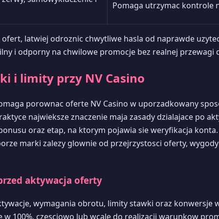
Pomaga utrzymac kontrole n
 ofert, latwiej odroznic chwytliwe hasla od naprawde uzy
bilny i odporny na chwilowe promocje bez realnej przewagi d
i i limity przy NV Casino
maga porownac oferte NV Casino w uporzadkowany sposob 
tyce najwieksze znaczenie maja zasady dzialajace po akty
 bonusu oraz etap, na ktorym pojawia sie weryfikacja konta.
rze marki zalezy glownie od przejrzystosci oferty, wygody
przed aktywacja oferty
tywacje, wymagania obrotu, limity stawki oraz konwersje 
 sie w 100%, czesciowo lub wcale do realizacji warunkow prom