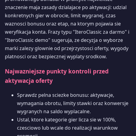
znaczenie maja zasady dzialajace po aktywacji: udzial
konkretnych gier w obrocie, limit wygranej, czas
waznosci bonusu oraz etap, na ktorym pojawia sie
weryfikacja konta. Frazy typu "IteroClassic za darmo" i
"IteroClassic demo" sugeruja, ze decyzja o wyborze
marki zalezy glownie od przejrzystosci oferty, wygody
platnosci oraz bezpiecznej wyplaty srodkow.
Najwazniejsze punkty kontroli przed
aktywacja oferty
Sprawdz pelna sciezke bonusu: aktywacje,
wymagania obrotu, limity stawki oraz konwersje
wygranych na saldo wyplacalne.
Ustal, ktore kategorie gier licza sie w 100%,
czesciowo lub wcale do realizacji warunkow
promocji.