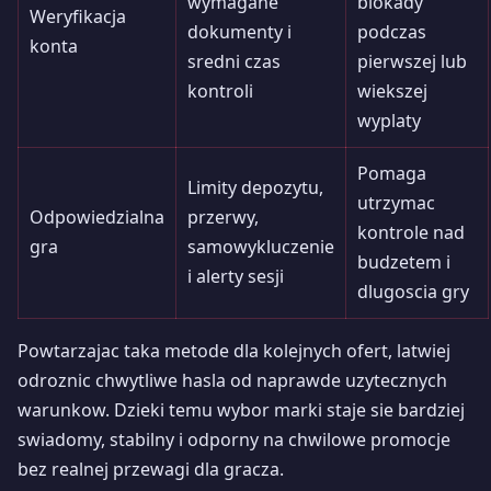
wymagane
blokady
Weryfikacja
dokumenty i
podczas
konta
sredni czas
pierwszej lub
kontroli
wiekszej
wyplaty
Pomaga
Limity depozytu,
utrzymac
Odpowiedzialna
przerwy,
kontrole nad
gra
samowykluczenie
budzetem i
i alerty sesji
dlugoscia gry
Powtarzajac taka metode dla kolejnych ofert, latwiej
odroznic chwytliwe hasla od naprawde uzytecznych
warunkow. Dzieki temu wybor marki staje sie bardziej
swiadomy, stabilny i odporny na chwilowe promocje
bez realnej przewagi dla gracza.