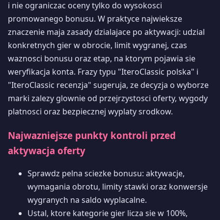
i nie ograniczac oceny tylko do wysokosci
promowanego bonusu. W praktyce najwieksze
znaczenie maja zasady dzialajace po aktywacji: udzial
konkretnych gier w obrocie, limit wygranej, czas
waznosci bonusu oraz etap, na ktorym pojawia sie
weryfikacja konta. Frazy typu "IteroClassic polska" i
"IteroClassic recenzja" sugeruja, ze decyzja o wyborze
marki zalezy glownie od przejrzystosci oferty, wygody
platnosci oraz bezpiecznej wyplaty srodkow.
Najwazniejsze punkty kontroli przed
aktywacja oferty
Sprawdz pelna sciezke bonusu: aktywacje,
wymagania obrotu, limity stawki oraz konwersje
wygranych na saldo wyplacalne.
Ustal, ktore kategorie gier licza sie w 100%,