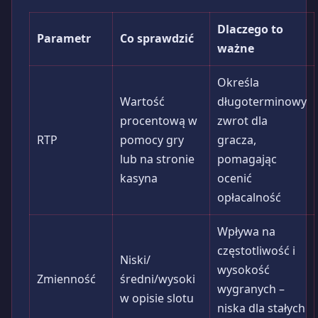
Dlaczego to
Parametr
Co sprawdzić
ważne
Określa
Wartość
długoterminowy
procentową w
zwrot dla
RTP
pomocy gry
gracza,
lub na stronie
pomagając
kasyna
ocenić
opłacalność
Wpływa na
częstotliwość i
Niski/
wysokość
Zmienność
średni/wysoki
wygranych –
w opisie slotu
niska dla stałych