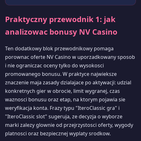
Praktyczny przewodnik 1: jak
analizowac bonusy NV Casino
Ten dodatkowy blok przewodnikowy pomaga
porownac oferte NV Casino w uporzadkowany sposob
i nie ograniczac oceny tylko do wysokosci
promowanego bonusu. W praktyce najwieksze
znaczenie maja zasady dzialajace po aktywacji: udzial
konkretnych gier w obrocie, limit wygranej, czas
waznosci bonusu oraz etap, na ktorym pojawia sie
weryfikacja konta. Frazy typu "IteroClassic gra" i
"IteroClassic slot" sugeruja, ze decyzja o wyborze
marki zalezy glownie od przejrzystosci oferty, wygody
platnosci oraz bezpiecznej wyplaty srodkow.