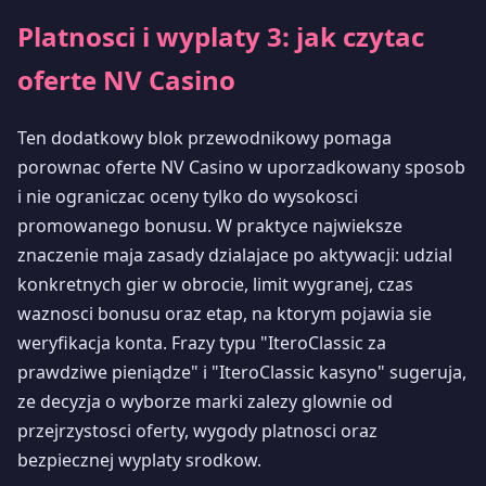
Platnosci i wyplaty 3: jak czytac
oferte NV Casino
Ten dodatkowy blok przewodnikowy pomaga
porownac oferte NV Casino w uporzadkowany sposob
i nie ograniczac oceny tylko do wysokosci
promowanego bonusu. W praktyce najwieksze
znaczenie maja zasady dzialajace po aktywacji: udzial
konkretnych gier w obrocie, limit wygranej, czas
waznosci bonusu oraz etap, na ktorym pojawia sie
weryfikacja konta. Frazy typu "IteroClassic za
prawdziwe pieniądze" i "IteroClassic kasyno" sugeruja,
ze decyzja o wyborze marki zalezy glownie od
przejrzystosci oferty, wygody platnosci oraz
bezpiecznej wyplaty srodkow.