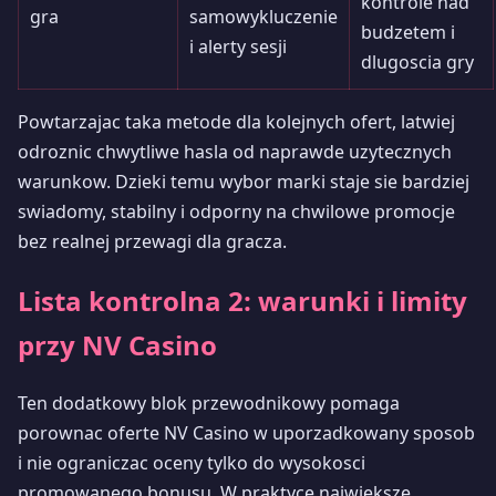
kontrole nad
gra
samowykluczenie
budzetem i
i alerty sesji
dlugoscia gry
Powtarzajac taka metode dla kolejnych ofert, latwiej
odroznic chwytliwe hasla od naprawde uzytecznych
warunkow. Dzieki temu wybor marki staje sie bardziej
swiadomy, stabilny i odporny na chwilowe promocje
bez realnej przewagi dla gracza.
Lista kontrolna 2: warunki i limity
przy NV Casino
Ten dodatkowy blok przewodnikowy pomaga
porownac oferte NV Casino w uporzadkowany sposob
i nie ograniczac oceny tylko do wysokosci
promowanego bonusu. W praktyce najwieksze