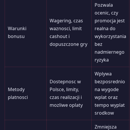
Pozwala
ocenic, czy
Wagering, czas
promocja jest
Warunki
waznosci, limit
realna do
bonusu
cashout i
wykorzystania
dopuszczone gry
bez
nadmiernego
ryzyka
Wplywa
Dostepnosc w
bezposrednio
Metody
Polsce, limity,
na wygode
platnosci
czas realizacji i
wplat oraz
mozliwe oplaty
tempo wyplat
srodkow
Zmniejsza