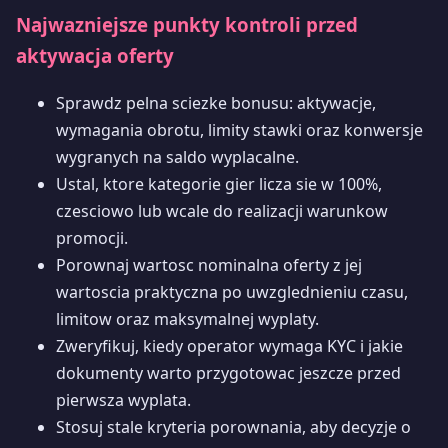
Najwazniejsze punkty kontroli przed
aktywacja oferty
Sprawdz pelna sciezke bonusu: aktywacje,
wymagania obrotu, limity stawki oraz konwersje
wygranych na saldo wyplacalne.
Ustal, ktore kategorie gier licza sie w 100%,
czesciowo lub wcale do realizacji warunkow
promocji.
Porownaj wartosc nominalna oferty z jej
wartoscia praktyczna po uwzglednieniu czasu,
limitow oraz maksymalnej wyplaty.
Zweryfikuj, kiedy operator wymaga KYC i jakie
dokumenty warto przygotowac jeszcze przed
pierwsza wyplata.
Stosuj stale kryteria porownania, aby decyzje o