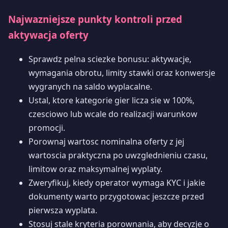
Najwazniejsze punkty kontroli przed
aktywacja oferty
Sprawdz pelna sciezke bonusu: aktywacje,
wymagania obrotu, limity stawki oraz konwersje
wygranych na saldo wyplacalne.
Ustal, ktore kategorie gier licza sie w 100%,
czesciowo lub wcale do realizacji warunkow
promocji.
Porownaj wartosc nominalna oferty z jej
wartoscia praktyczna po uwzglednieniu czasu,
limitow oraz maksymalnej wyplaty.
Zweryfikuj, kiedy operator wymaga KYC i jakie
dokumenty warto przygotowac jeszcze przed
pierwsza wyplata.
Stosuj stale kryteria porownania, aby decyzje o