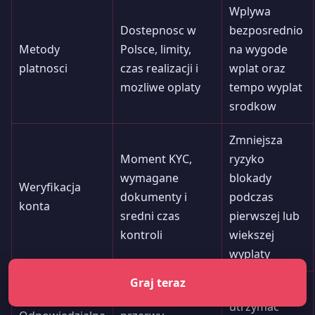
Wplywa
Dostepnosc w
bezposrednio
Metody
Polsce, limity,
na wygode
platnosci
czas realizacji i
wplat oraz
mozliwe oplaty
tempo wyplat
srodkow
Zmniejsza
Moment KYC,
ryzyko
wymagane
blokady
Weryfikacja
dokumenty i
podczas
konta
sredni czas
pierwszej lub
kontroli
wiekszej
wyplaty
Graj teraz
Pomaga
Limity depozytu,
utrzymac