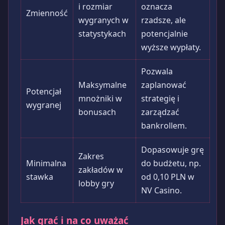
i rozmiar
oznacza
Zmienność
wygranych w
rzadsze, ale
statystykach
potencjalnie
wyższe wypłaty.
Pozwala
Maksymalne
zaplanować
Potencjał
mnożniki w
strategię i
wygranej
bonusach
zarządzać
bankrollem.
Dopasowuje grę
Zakres
Minimalna
do budżetu, np.
zakładów w
stawka
od 0,10 PLN w
lobby gry
NV Casino.
Jak grać i na co uważać