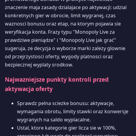
znaczenie maja zasady dzialajace po aktywacji: udzial
konkretnych gier w obrocie, limit wygranej, czas
waznosci bonusu oraz etap, na ktorym pojawia sie
weryfikacja konta. Frazy typu "Monopoly Live za
prawdziwe pieniądze" i "Monopoly Live jak grać"
sugeruja, ze decyzja o wyborze marki zalezy glownie
od przejrzystosci oferty, wygody platnosci oraz
bezpiecznej wyplaty srodkow.
Najwazniejsze punkty kontroli przed
aktywacja oferty
Sprawdz pelna sciezke bonusu: aktywacje,
wymagania obrotu, limity stawki oraz konwersje
wygranych na saldo wyplacalne.
Ustal, ktore kategorie gier licza sie w 100%,
czesciowo lub wcale do realizacji warunkow