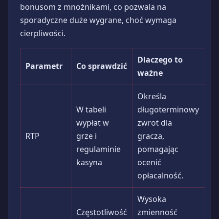
bonusom z mnożnikami, co pozwala na
sporadyczne duże wygrane, choć wymaga
cierpliwości.
Dlaczego to
Parametr
Co sprawdzić
ważne
Określa
W tabeli
długoterminowy
wypłat w
zwrot dla
RTP
grze i
gracza,
regulaminie
pomagając
kasyna
ocenić
opłacalność.
Wysoka
Częstotliwość
zmienność