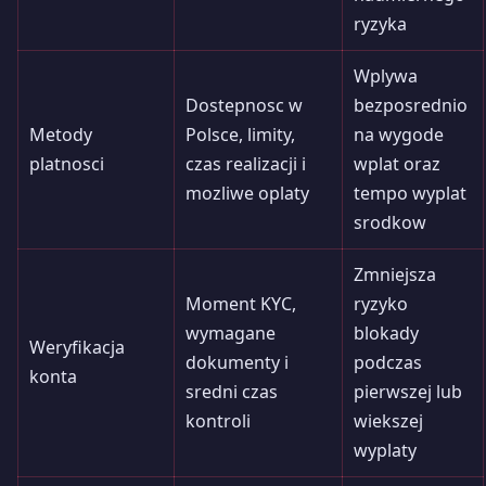
ryzyka
Wplywa
Dostepnosc w
bezposrednio
Metody
Polsce, limity,
na wygode
platnosci
czas realizacji i
wplat oraz
mozliwe oplaty
tempo wyplat
srodkow
Zmniejsza
Moment KYC,
ryzyko
wymagane
blokady
Weryfikacja
dokumenty i
podczas
konta
sredni czas
pierwszej lub
kontroli
wiekszej
wyplaty