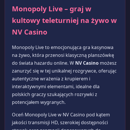
Monopoly Live – graj w
kultowy teleturniej na żywo w
NV Casino
Monopoly Live to emocjonująca gra kasynowa
na żywo, która przenosi klasyczną planszówkę
do świata hazardu online. W
NV Casino
możesz
zanurzyć się w tej unikalnej rozgrywce, oferując
autentyczne wrażenia z krupierem i
interaktywnymi elementami, idealne dla
polskich graczy szukających rozrywki z
potencjałem wygranych.
Oceń Monopoly Live w NV Casino pod kątem
jakości transmisji HD, szerokiej dostępności