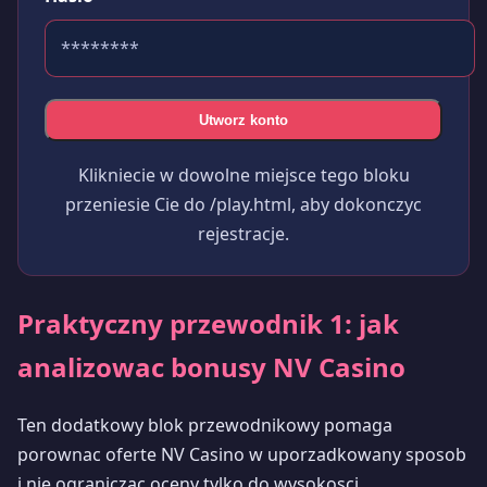
Utworz konto
Klikniecie w dowolne miejsce tego bloku
przeniesie Cie do /play.html, aby dokonczyc
rejestracje.
Praktyczny przewodnik 1: jak
analizowac bonusy NV Casino
Ten dodatkowy blok przewodnikowy pomaga
porownac oferte NV Casino w uporzadkowany sposob
i nie ograniczac oceny tylko do wysokosci