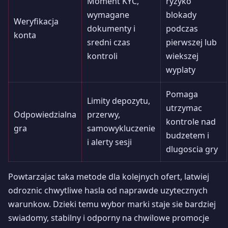
Moment KYC,
ryzyko
wymagane
blokady
Weryfikacja
dokumenty i
podczas
konta
sredni czas
pierwszej lub
kontroli
wiekszej
wyplaty
Pomaga
Limity depozytu,
utrzymac
Odpowiedzialna
przerwy,
kontrole nad
gra
samowykluczenie
budzetem i
i alerty sesji
dlugoscia gry
Powtarzajac taka metode dla kolejnych ofert, latwiej
odroznic chwytliwe hasla od naprawde uzytecznych
warunkow. Dzieki temu wybor marki staje sie bardziej
swiadomy, stabilny i odporny na chwilowe promocje