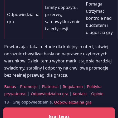
Pomaga
Limity depozytu,
utrzymac
Odpowiedzialna
przerwy,
kontrole nad
gra
samowykluczenie
budzetem i
i alerty sesji
dlugoscia gry
Powtarzajac taka metode dla kolejnych ofert, latwiej
odroznic chwytliwe hasla od naprawde uzytecznych
warunkow. Dzieki temu wybor marki staje sie bardziej
swiadomy, stabilny i odporny na chwilowe promocje
bez realnej przewagi dla gracza.
Bonus
|
Promocje
|
Platnosci
|
Regulamin
|
Polityka
prywatnosci
|
Odpowiedzialna gra
|
Kontakt
|
Opinie
18+ Graj odpowiedzialnie.
Odpowiedzialna gra
Graj teraz