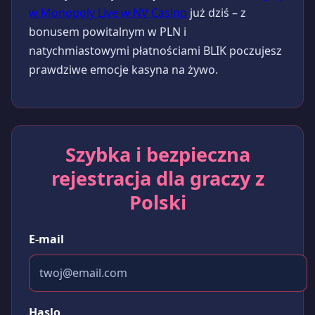
w Monopoly Live w NV Casino
już dziś – z
bonusem powitalnym w PLN i
natychmiastowymi płatnościami BLIK poczujesz
prawdziwe emocje kasyna na żywo.
Szybka i bezpieczna
rejestracja dla graczy z
Polski
E-mail
Haslo