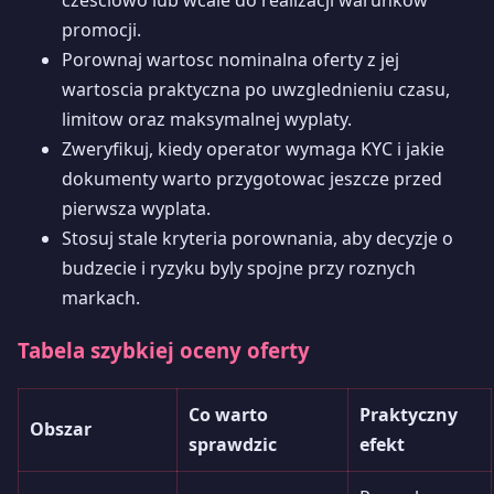
promocji.
Porownaj wartosc nominalna oferty z jej
wartoscia praktyczna po uwzglednieniu czasu,
limitow oraz maksymalnej wyplaty.
Zweryfikuj, kiedy operator wymaga KYC i jakie
dokumenty warto przygotowac jeszcze przed
pierwsza wyplata.
Stosuj stale kryteria porownania, aby decyzje o
budzecie i ryzyku byly spojne przy roznych
markach.
Tabela szybkiej oceny oferty
Co warto
Praktyczny
Obszar
sprawdzic
efekt