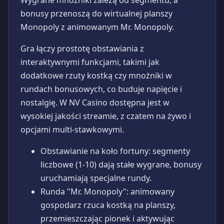
bonusy przenoszą do wirtualnej planszy
Monopoly z animowanym Mr. Monopoly.
Gra łączy prostotę obstawiania z
interaktywnymi funkcjami, takimi jak
dodatkowe rzuty kostką czy mnożniki w
rundach bonusowych, co buduje napięcie i
nostalgię. W NV Casino dostępna jest w
wysokiej jakości streamie, z czatem na żywo i
opcjami multi-stawkowymi.
Obstawianie na koło fortuny: segmenty
liczbowe (1-10) dają stałe wygrane, bonusy
uruchamiają specjalne rundy.
Runda "Mr. Monopoly": animowany
gospodarz rzuca kostką na planszy,
przemieszczając pionek i aktywując