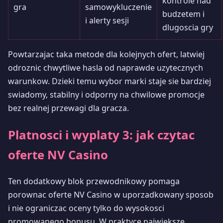
kontrole nad
gra
samowykluczenie
budzetem i
i alerty sesji
dlugoscia gry
Powtarzajac taka metode dla kolejnych ofert, latwiej
odroznic chwytliwe hasla od naprawde uzytecznych
warunkow. Dzieki temu wybor marki staje sie bardziej
swiadomy, stabilny i odporny na chwilowe promocje
bez realnej przewagi dla gracza.
Platnosci i wyplaty 3: jak czytac
oferte NV Casino
Ten dodatkowy blok przewodnikowy pomaga
porownac oferte NV Casino w uporzadkowany sposob
i nie ograniczac oceny tylko do wysokosci
promowanego bonusu. W praktyce najwieksze