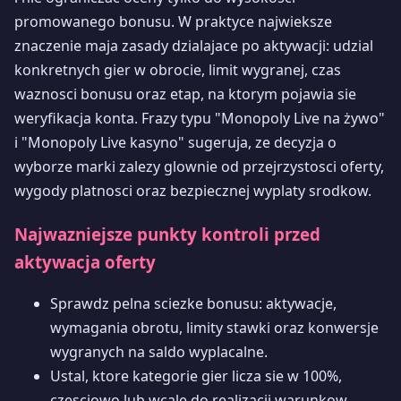
promowanego bonusu. W praktyce najwieksze
znaczenie maja zasady dzialajace po aktywacji: udzial
konkretnych gier w obrocie, limit wygranej, czas
waznosci bonusu oraz etap, na ktorym pojawia sie
weryfikacja konta. Frazy typu "Monopoly Live na żywo"
i "Monopoly Live kasyno" sugeruja, ze decyzja o
wyborze marki zalezy glownie od przejrzystosci oferty,
wygody platnosci oraz bezpiecznej wyplaty srodkow.
Najwazniejsze punkty kontroli przed
aktywacja oferty
Sprawdz pelna sciezke bonusu: aktywacje,
wymagania obrotu, limity stawki oraz konwersje
wygranych na saldo wyplacalne.
Ustal, ktore kategorie gier licza sie w 100%,
czesciowo lub wcale do realizacji warunkow