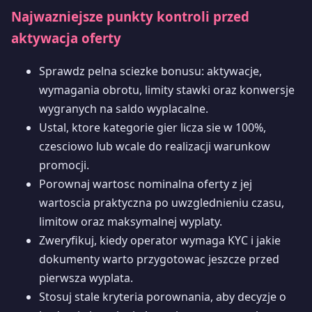
Najwazniejsze punkty kontroli przed
aktywacja oferty
Sprawdz pelna sciezke bonusu: aktywacje,
wymagania obrotu, limity stawki oraz konwersje
wygranych na saldo wyplacalne.
Ustal, ktore kategorie gier licza sie w 100%,
czesciowo lub wcale do realizacji warunkow
promocji.
Porownaj wartosc nominalna oferty z jej
wartoscia praktyczna po uwzglednieniu czasu,
limitow oraz maksymalnej wyplaty.
Zweryfikuj, kiedy operator wymaga KYC i jakie
dokumenty warto przygotowac jeszcze przed
pierwsza wyplata.
Stosuj stale kryteria porownania, aby decyzje o