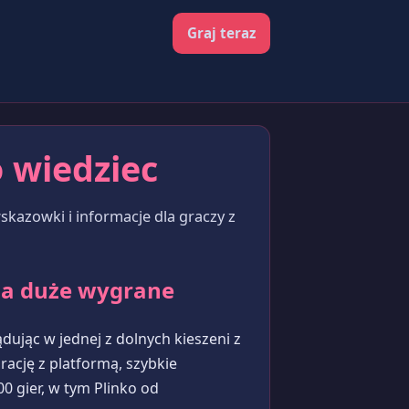
Graj teraz
o wiedziec
skazowki i informacje dla graczy z
 na duże wygrane
ądując w jednej z dolnych kieszeni z
ację z platformą, szybkie
0 gier, w tym Plinko od