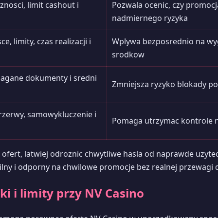
nosci, limit cashout i
Pozwala ocenic, czy promocj
nadmiernego ryzyka
, limity, czas realizacji i
Wplywa bezposrednio na wy
srodkow
gane dokumenty i sredni
Zmniejsza ryzyko blokady po
przerwy, samowykluczenie i
Pomaga utrzymac kontrole n
 ofert, latwiej odroznic chwytliwe hasla od naprawde uzy
bilny i odporny na chwilowe promocje bez realnej przewagi d
i i limity przy NV Casino