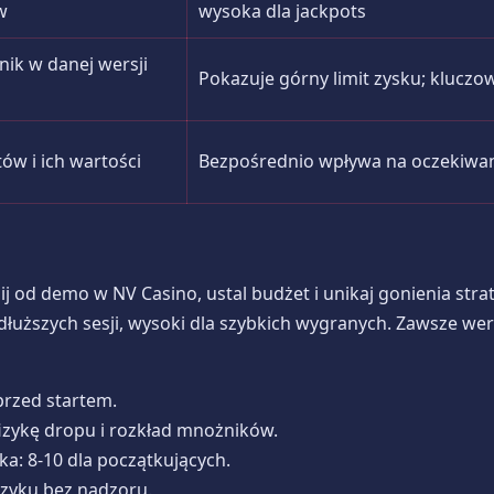
w
wysoka dla jackpots
k w danej wersji
Pokazuje górny limit zysku; kluczo
tów i ich wartości
Bezpośrednio wpływa na oczekiwa
j od demo w NV Casino, ustal budżet i unikaj gonienia strat
 dłuższych sesji, wysoki dla szybkich wygranych. Zawsze we
 przed startem.
izykę dropu i rozkład mnożników.
ka: 8-10 dla początkujących.
yzyku bez nadzoru.