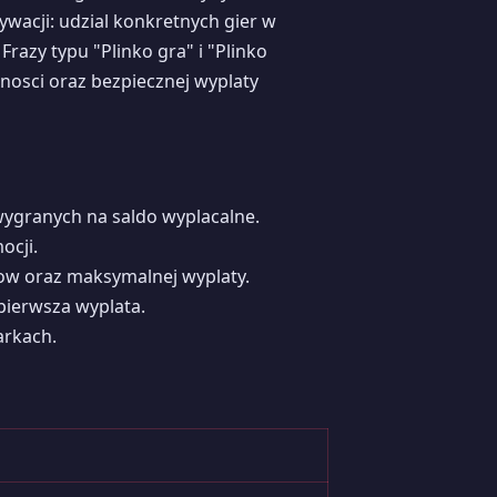
wacji: udzial konkretnych gier w
Frazy typu "Plinko gra" i "Plinko
tnosci oraz bezpiecznej wyplaty
wygranych na saldo wyplacalne.
ocji.
tow oraz maksymalnej wyplaty.
pierwsza wyplata.
arkach.