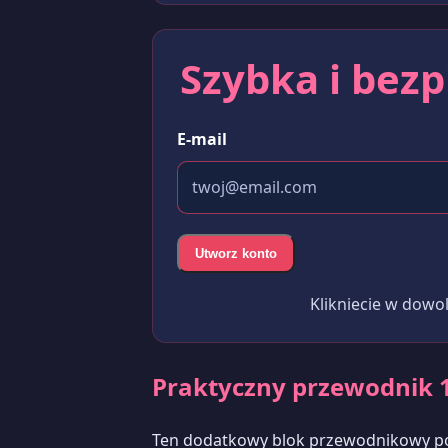
Szybka i bezp
E-mail
Utworz konto
Klikniecie w dowol
Praktyczny przewodnik 1
Ten dodatkowy blok przewodnikowy po