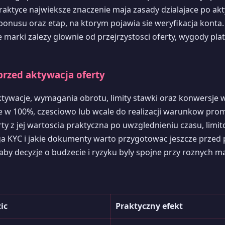
tyce najwieksze znaczenie maja zasady dzialajace po akty
bonusu oraz etap, na ktorym pojawia sie weryfikacja konta. 
 marki zalezy glownie od przejrzystosci oferty, wygody pla
przed aktywacja oferty
tywacje, wymagania obrotu, limity stawki oraz konwersje 
 sie w 100%, czesciowo lub wcale do realizacji warunkow prom
y z jej wartoscia praktyczna po uwzglednieniu czasu, limi
a KYC i jakie dokumenty warto przygotowac jeszcze przed 
 aby decyzje o budzecie i ryzyku byly spojne przy roznych m
ic
Praktyczny efekt