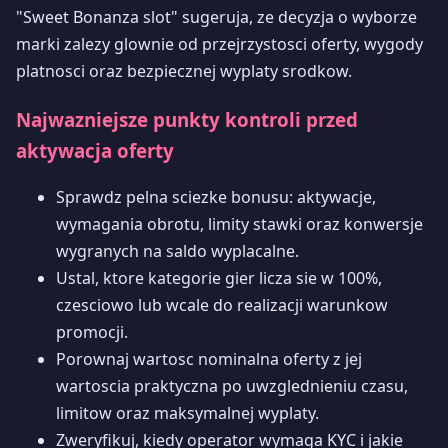
"Sweet Bonanza slot" sugeruja, ze decyzja o wyborze
marki zalezy glownie od przejrzystosci oferty, wygody
platnosci oraz bezpiecznej wyplaty srodkow.
Najwazniejsze punkty kontroli przed
aktywacja oferty
Sprawdz pelna sciezke bonusu: aktywacje,
wymagania obrotu, limity stawki oraz konwersje
wygranych na saldo wyplacalne.
Ustal, ktore kategorie gier licza sie w 100%,
czesciowo lub wcale do realizacji warunkow
promocji.
Porownaj wartosc nominalna oferty z jej
wartoscia praktyczna po uwzglednieniu czasu,
limitow oraz maksymalnej wyplaty.
Zweryfikuj, kiedy operator wymaga KYC i jakie