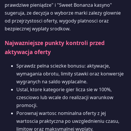
prawdziwe pieniądze" i "Sweet Bonanza kasyno"
sugeruja, ze decyzja o wyborze marki zalezy glownie
od przejrzystosci oferty, wygody platnosci oraz
bezpiecznej wyplaty srodkow.
Najwazniejsze punkty kontroli przed
aktywacja oferty
Sprawdz pelna sciezke bonusu: aktywacje,
wymagania obrotu, limity stawki oraz konwersje
wygranych na saldo wyplacalne.
Ustal, ktore kategorie gier licza sie w 100%,
czesciowo lub wcale do realizacji warunkow
promocji.
Porownaj wartosc nominalna oferty z jej
wartoscia praktyczna po uwzglednieniu czasu,
limitow oraz maksymalnej wyplaty.