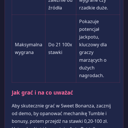
zależnie od
wygrane czy
źródła
rzadkie duże.
Pokazuje
potencjał
jackpotu,
Maksymalna
Do 21 100x
kluczowy dla
wygrana
stawki
graczy
marzących o
dużych
nagrodach.
Jak grać i na co uważać
Aby skutecznie grać w Sweet Bonanza, zacznij
od demo, by opanować mechanikę Tumble i
bonusy, potem przejdź na stawki 0,20-100 zł.