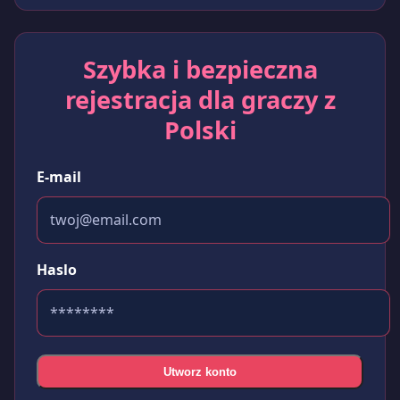
Szybka i bezpieczna
rejestracja dla graczy z
Polski
E-mail
Haslo
Utworz konto