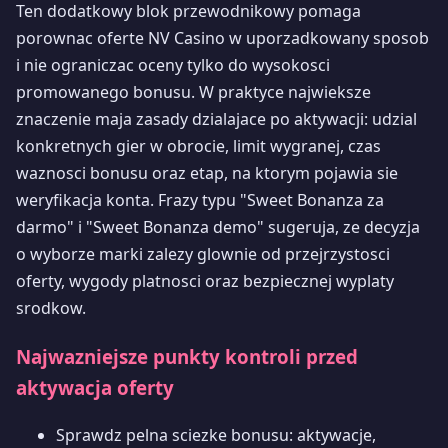
Ten dodatkowy blok przewodnikowy pomaga
porownac oferte NV Casino w uporzadkowany sposob
i nie ograniczac oceny tylko do wysokosci
promowanego bonusu. W praktyce najwieksze
znaczenie maja zasady dzialajace po aktywacji: udzial
konkretnych gier w obrocie, limit wygranej, czas
waznosci bonusu oraz etap, na ktorym pojawia sie
weryfikacja konta. Frazy typu "Sweet Bonanza za
darmo" i "Sweet Bonanza demo" sugeruja, ze decyzja
o wyborze marki zalezy glownie od przejrzystosci
oferty, wygody platnosci oraz bezpiecznej wyplaty
srodkow.
Najwazniejsze punkty kontroli przed
aktywacja oferty
Sprawdz pelna sciezke bonusu: aktywacje,