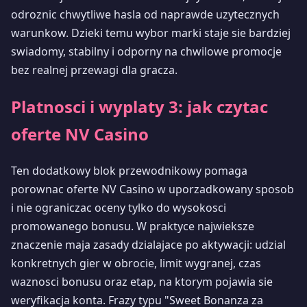
odroznic chwytliwe hasla od naprawde uzytecznych
warunkow. Dzieki temu wybor marki staje sie bardziej
swiadomy, stabilny i odporny na chwilowe promocje
bez realnej przewagi dla gracza.
Platnosci i wyplaty 3: jak czytac
oferte NV Casino
Ten dodatkowy blok przewodnikowy pomaga
porownac oferte NV Casino w uporzadkowany sposob
i nie ograniczac oceny tylko do wysokosci
promowanego bonusu. W praktyce najwieksze
znaczenie maja zasady dzialajace po aktywacji: udzial
konkretnych gier w obrocie, limit wygranej, czas
waznosci bonusu oraz etap, na ktorym pojawia sie
weryfikacja konta. Frazy typu "Sweet Bonanza za