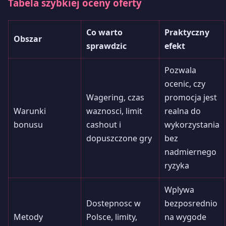
Tabela szybkiej oceny oferty
Co warto
Praktyczny
Obszar
sprawdzic
efekt
Pozwala
ocenic, czy
Wagering, czas
promocja jest
Warunki
waznosci, limit
realna do
bonusu
cashout i
wykorzystania
dopuszczone gry
bez
nadmiernego
ryzyka
Wplywa
Dostepnosc w
bezposrednio
Metody
Polsce, limity,
na wygode