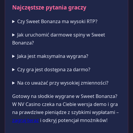
Najczęstsze pytania graczy
Czy Sweet Bonanza ma wysoki RTP?
Jak uruchomić darmowe spiny w Sweet
Bonanza?
Jaka jest maksymalna wygrana?
Czy gra jest dostępna za darmo?
Na co uważać przy wysokiej zmienności?
Gotowy na słodkie wygrane w Sweet Bonanza?
W NV Casino czeka na Ciebie wersja demo i gra
na prawdziwe pieniądze z szybkimi wypłatami –
zagraj teraz
i odkryj potencjał mnożników!