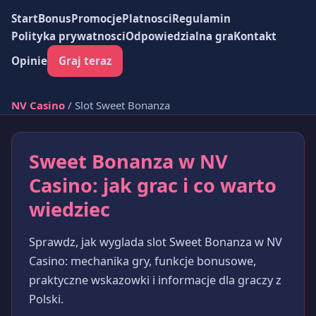
Start
Bonus
Promocje
Platnosci
Regulamin
Polityka prywatnosci
Odpowiedzialna gra
Kontakt
Opinie
Graj teraz
NV Casino
/ Slot Sweet Bonanza
Sweet Bonanza w NV
Casino: jak grac i co warto
wiedziec
Sprawdz, jak wyglada slot Sweet Bonanza w NV
Casino: mechanika gry, funkcje bonusowe,
praktyczne wskazowki i informacje dla graczy z
Polski.