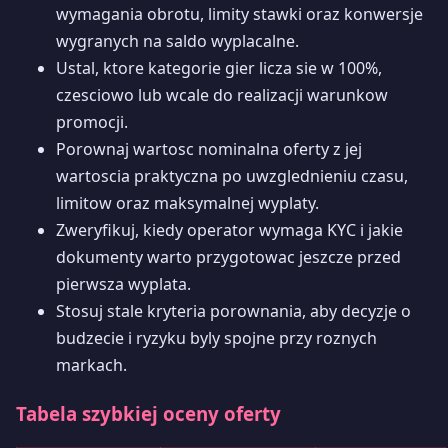
wymagania obrotu, limity stawki oraz konwersje
wygranych na saldo wyplacalne.
Ustal, ktore kategorie gier licza sie w 100%,
czesciowo lub wcale do realizacji warunkow
promocji.
Porownaj wartosc nominalna oferty z jej
wartoscia praktyczna po uwzglednieniu czasu,
limitow oraz maksymalnej wyplaty.
Zweryfikuj, kiedy operator wymaga KYC i jakie
dokumenty warto przygotowac jeszcze przed
pierwsza wyplata.
Stosuj stale kryteria porownania, aby decyzje o
budzecie i ryzyku byly spojne przy roznych
markach.
Tabela szybkiej oceny oferty