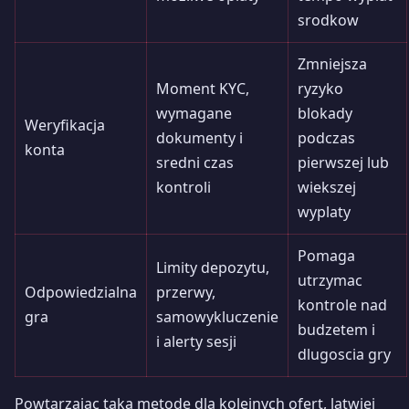
srodkow
Zmniejsza
Moment KYC,
ryzyko
wymagane
blokady
Weryfikacja
dokumenty i
podczas
konta
sredni czas
pierwszej lub
kontroli
wiekszej
wyplaty
Pomaga
Limity depozytu,
utrzymac
Odpowiedzialna
przerwy,
kontrole nad
gra
samowykluczenie
budzetem i
i alerty sesji
dlugoscia gry
Powtarzajac taka metode dla kolejnych ofert, latwiej