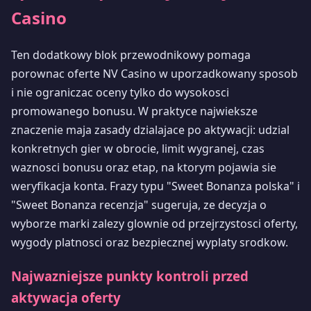
Casino
Ten dodatkowy blok przewodnikowy pomaga
porownac oferte NV Casino w uporzadkowany sposob
i nie ograniczac oceny tylko do wysokosci
promowanego bonusu. W praktyce najwieksze
znaczenie maja zasady dzialajace po aktywacji: udzial
konkretnych gier w obrocie, limit wygranej, czas
waznosci bonusu oraz etap, na ktorym pojawia sie
weryfikacja konta. Frazy typu "Sweet Bonanza polska" i
"Sweet Bonanza recenzja" sugeruja, ze decyzja o
wyborze marki zalezy glownie od przejrzystosci oferty,
wygody platnosci oraz bezpiecznej wyplaty srodkow.
Najwazniejsze punkty kontroli przed
aktywacja oferty