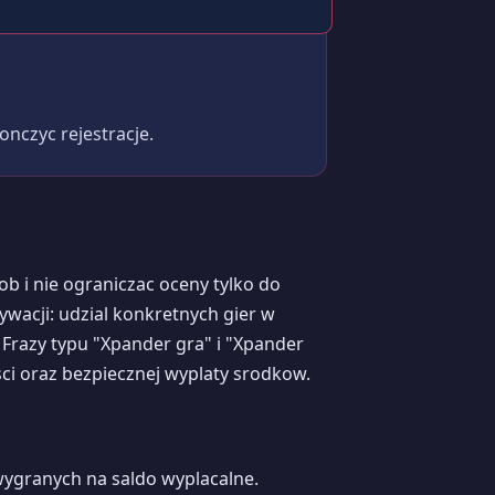
onczyc rejestracje.
i nie ograniczac oceny tylko do
wacji: udzial konkretnych gier w
 Frazy typu "Xpander gra" i "Xpander
sci oraz bezpiecznej wyplaty srodkow.
wygranych na saldo wyplacalne.