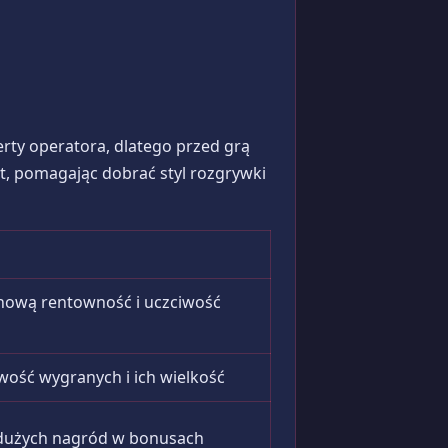
rty operatora, dlatego przed grą
at, pomagając dobrać styl rozgrywki
nową rentowność i uczciwość
wość wygranych i ich wielkość
 dużych nagród w bonusach