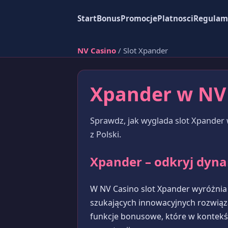
Start
Bonus
Promocje
Platnosci
Regulam
NV Casino
/ Slot Xpander
Xpander w NV C
Sprawdz, jak wyglada slot Xpander 
z Polski.
Xpander – odkryj dyna
W NV Casino slot Xpander wyróżnia 
szukających innowacyjnych rozwiąza
funkcje bonusowe, które w kontekśc