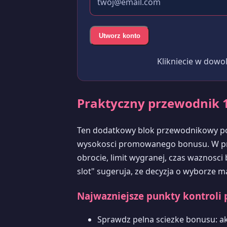
Utworz konto
Klikniecie w dowol
Praktyczny przewodnik 1
Ten dodatkowy blok przewodnikowy po
wysokosci promowanego bonusu. W prak
obrocie, limit wygranej, czas waznosci
slot" sugeruja, ze decyzja o wyborze m
Najwazniejsze punkty kontroli 
Sprawdz pelna sciezke bonusu: ak