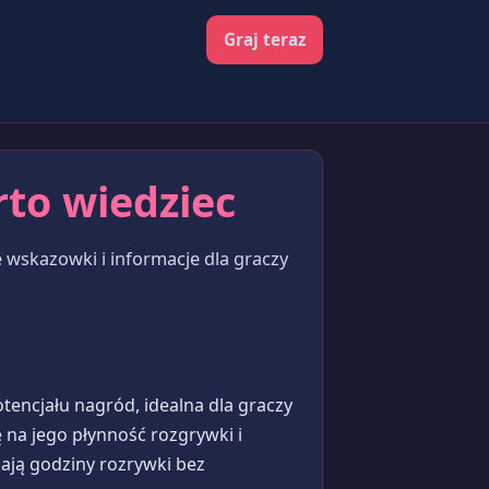
Graj teraz
rto wiedziec
 wskazowki i informacje dla graczy
tencjału nagród, idealna dla graczy
 na jego płynność rozgrywki i
ają godziny rozrywki bez