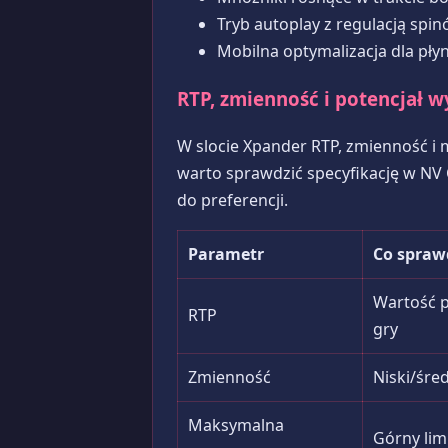
Tryb autoplay z regulacją spinó
Mobilna optymalizacja dla pły
RTP, zmienność i potencjał w
W slocie Xpander RTP, zmienność i 
warto sprawdzić specyfikację w NV C
do preferencji.
Parametr
Co spraw
Wartość p
RTP
gry
Zmienność
Niski/śre
Maksymalna
Górny lim