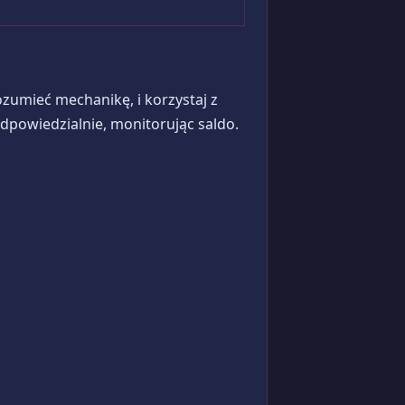
zumieć mechanikę, i korzystaj z
dpowiedzialnie, monitorując saldo.